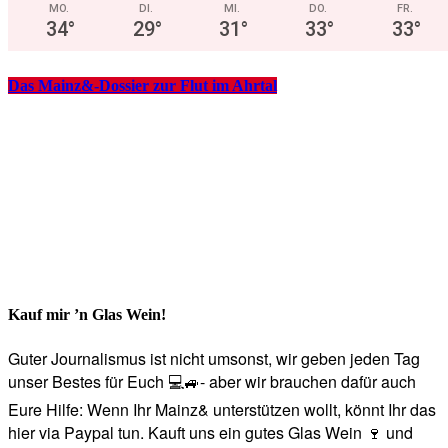
MO.
DI.
MI.
DO.
FR.
34
°
29
°
31
°
33
°
33
°
Das Mainz&-Dossier zur Flut im Ahrtal
Kauf mir ’n Glas Wein!
Guter Journalismus ist nicht umsonst, wir geben jeden Tag
unser Bestes für Euch 💻🚙- aber wir brauchen dafür auch
Eure Hilfe: Wenn Ihr Mainz& unterstützen wollt, könnt Ihr das
hier via Paypal tun. Kauft uns ein gutes Glas Wein 🍷 und