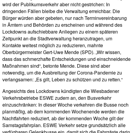
wird der Publikumsverkehr aber nicht gestrichen: In
dringenden Fällen bleibe die Verwaltung erreichbar. Die
Bürger würden aber gebeten, nur nach Terminvereinbarung
in Ämtern und Behörden zu erscheinen und während des
Lockdowns aufschiebbare Anliegen zu einem späteren
Zeitpunkt an die Stadtverwaltung heranzutragen, um
Kontakte weitest möglich zu reduzieren, mahnte
Oberbürgermeister Gert-Uwe Mende (SPD). „Wir wissen,
dass das schmerzhafte Entscheidungen und einschneidende
Maßnahmen sind“, betonte Mende. Diese sind aber
notwendig, um die Ausbreitung der Corona-Pandemie zu
verlangsamen: „Es gilt, Leben zu schützen und zu retten.“
Angesichts des Lockdowns kündigten die Wiesbadener
Verkehrsbetriebe ESWE zudem an, den Busverkehr
einzuschränken: In dieser Woche verkehren die Busse noch
planmäßig, ab dem kommenden Wochenende werden die
Nachtfahrten reduziert, ab der kommenden Woche gilt der
Samstagsfahrplan. ESWE Verkehr setze grundsätzlich alle
verfügbaren Gelenkbusse ein, damit sich die Fahrgäste darin