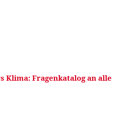
RRETEI&
WEIN&
SPONSORED&
WERBEN AUF
s Klima: Fragenkatalog an alle