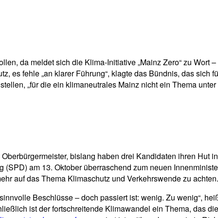
pp
Email
Drucken
n, da meldet sich die Klima-Initiative „Mainz Zero“ zu Wort – u
tz, es fehle „an klarer Führung“, klagte das Bündnis, das sich 
ellen, „für die ein klimaneutrales Mainz nicht ein Thema unter vi
 Oberbürgermeister, bislang haben drei Kandidaten ihren Hut i
ng (SPD) am 13. Oktober überraschend zum neuen Innenminister
en mehr auf das Thema Klimaschutz und Verkehrswende zu achten
 sinnvolle Beschlüsse – doch passiert ist: wenig. Zu wenig“, heißt 
ließlich ist der fortschreitende Klimawandel ein Thema, das die g