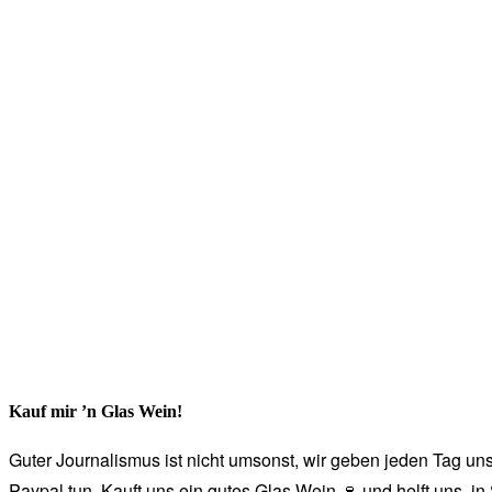
Kauf mir ’n Glas Wein!
Guter Journalismus ist nicht umsonst, wir geben jeden Tag unse
Paypal tun. Kauft uns ein gutes Glas Wein 🍷 und helft uns, i