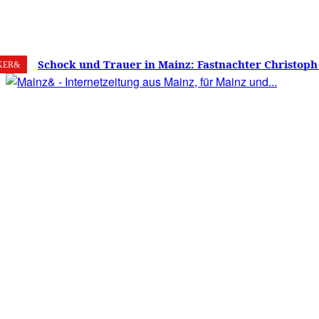
6. August 2026
Mainz
C
22.7
Schock und Trauer in Mainz: Fastnachter Christoph
KER&
60 Jahren gestorben – Was ist die Fastnacht ohne…?