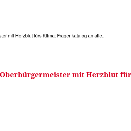
WISSEN&
VERKEHR&
FLUT AHRTAL&
NA
ter mit Herzblut fürs Klima: Fragenkatalog an alle...
 Oberbürgermeister mit Herzblut für