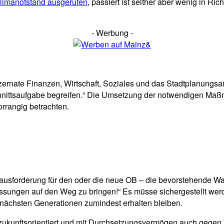
limanotstand ausgerufen
, passiert ist seither aber wenig in R
- Werbung -
ernate Finanzen, Wirtschaft, Soziales und das Stadtplanungsa
chnittsaufgabe begreifen.“ Die Umsetzung der notwendigen Maß
orrangig betrachten.
erausforderung für den oder die neue OB – die bevorstehende Wa
sungen auf den Weg zu bringen!“ Es müsse sichergestellt werd
ie nächsten Generationen zumindest erhalten bleiben.
 zukunftsorientiert und mit Durchsetzungsvermögen auch gegen W