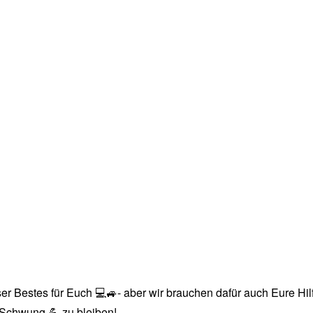
r Bestes für Euch 💻🚙- aber wir brauchen dafür auch Eure Hilfe
n Schwung 💪 zu bleiben!