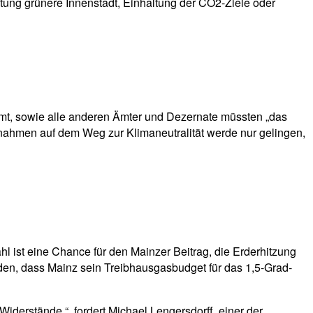
ichtung grünere Innenstadt, Einhaltung der CO2-Ziele oder
mt, sowie alle anderen Ämter und Dezernate müssten „das
nahmen auf dem Weg zur Klimaneutralität werde nur gelingen,
hl ist eine Chance für den Mainzer Beitrag, die Erderhitzung
en, dass Mainz sein Treibhausgasbudget für das 1,5-Grad-
iderstände.“, fordert Michael Lengersdorff, einer der