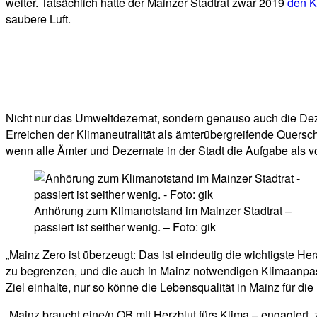
weiter. Tatsächlich hatte der Mainzer Stadtrat zwar 2019
den K
saubere Luft.
Nicht nur das Umweltdezernat, sondern genauso auch die Dez
Erreichen der Klimaneutralität als ämterübergreifende Quers
wenn alle Ämter und Dezernate in der Stadt die Aufgabe als v
Anhörung zum Klimanotstand im Mainzer Stadtrat –
passiert ist seither wenig. – Foto: gik
„Mainz Zero ist überzeugt: Das ist eindeutig die wichtigste H
zu begrenzen, und die auch in Mainz notwendigen Klimaanpas
Ziel einhalte, nur so könne die Lebensqualität in Mainz für d
„Mainz braucht eine/n OB mit Herzblut fürs Klima – engagiert,