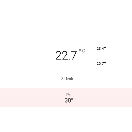
°
23.4
°
C
22.7
°
20.7
2.1kmh
SA.
30
°