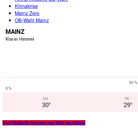
Klimakrise
Mainz Zero
OB-Wahl Mainz
MAINZ
Klarer Himmel
56 %
0 %
DO.
FR.
30
°
29
°
Das Mainz&-Dossier zur Flut im Ahrtal