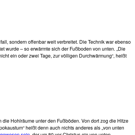
ll, sondern offenbar weit verbreitet. Die Technik war ebenso
itet wurde – so erwärmte sich der Fußboden von unten. „Die
cht ein oder zwei Tage, zur völligen Durchwärmung“, heißt
in die Hohlräume unter den Fußböden. Von dort zog die Hitze
ypokaustum“ heißt denn auch nichts anderes als „von unten
i gewesen sein
, der um 80 vor Christus ein von unten