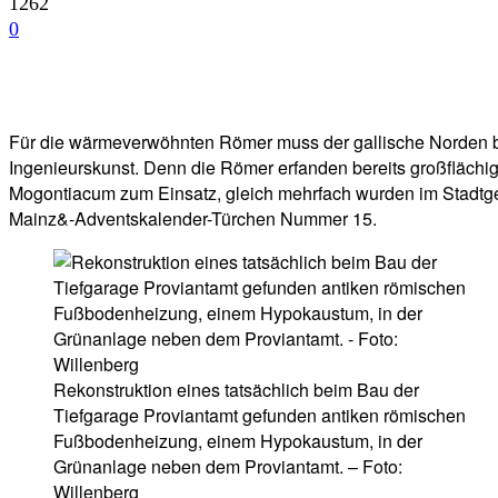
1262
0
Facebook
Twitter
Telegram
WhatsA
Für die wärmeverwöhnten Römer muss der gallische Norden be
Ingenieurskunst. Denn die Römer erfanden bereits großfläch
Mogontiacum zum Einsatz, gleich mehrfach wurden im Stadtge
Mainz&-Adventskalender-Türchen Nummer 15.
Rekonstruktion eines tatsächlich beim Bau der
Tiefgarage Proviantamt gefunden antiken römischen
Fußbodenheizung, einem Hypokaustum, in der
Grünanlage neben dem Proviantamt. – Foto:
Willenberg