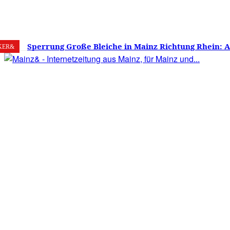
7. August 2026
Mainz
C
22
Sperrung Große Bleiche in Mainz Richtung Rhein: 
KER&
verwirrt, Mainzer stinksauer – Haben die Mainzer 
gestimmt?