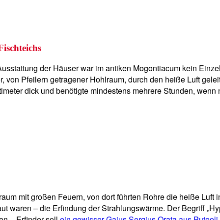
ischteichs
usstattung der Häuser war im antiken Mogontiacum kein Einzelfa
, von Pfeilern getragener Hohlraum, durch den heiße Luft gele
meter dick und benötigte mindestens mehrere Stunden, wenn ni
raum mit großen Feuern, von dort führten Rohre die heiße Luft 
aut waren – die Erfindung der Strahlungswärme. Der Begriff „H
n – Erfinder soll
ein gewisser Gaius Sergius Orata aus Puteol