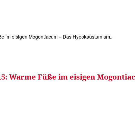
WISSEN&
VERKEHR&
FLUT AHRTAL&
NA
ße im eisigen Mogontiacum – Das Hypokaustum am...
15: Warme Füße im eisigen Mogonti