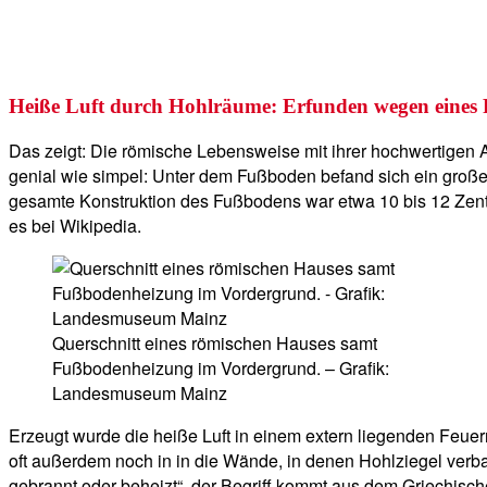
Heiße Luft durch Hohlräume: Erfunden wegen eines F
Das zeigt: Die römische Lebensweise mit ihrer hochwertigen A
genial wie simpel: Unter dem Fußboden befand sich ein großer
gesamte Konstruktion des Fußbodens war etwa 10 bis 12 Zenti
es bei Wikipedia.
Querschnitt eines römischen Hauses samt
Fußbodenheizung im Vordergrund. – Grafik:
Landesmuseum Mainz
Erzeugt wurde die heiße Luft in einem extern liegenden Feuer
oft außerdem noch in in die Wände, in denen Hohlziegel verb
gebrannt oder beheizt“, der Begriff kommt aus dem Griechische