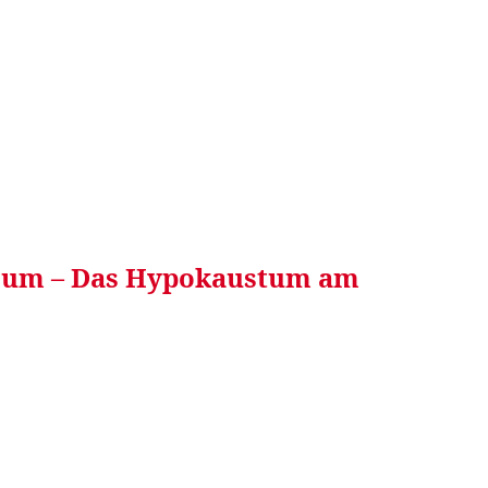
RRETEI&
WEIN&
SPONSORED&
WERBEN AUF
acum – Das Hypokaustum am