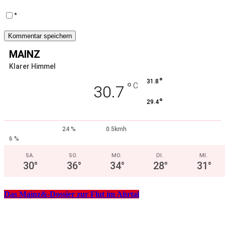
*
MAINZ
Klarer Himmel
°
31.8
°
C
30.7
°
29.4
24 %
0.5kmh
6 %
SA.
SO.
MO.
DI.
MI.
30
°
36
°
34
°
28
°
31
°
Das Mainz&-Dossier zur Flut im Ahrtal