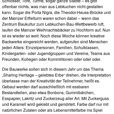
Schlösser, Tore, Türme, sogar ganze Städte – es gibt
offenbar nichts, was man aus Lebkuchen nicht gestalten
kann. Sogar die Porta Nigra, die Theodor-Heuss-Brücke und
der Mainzer Eiffelturm waren schon dabei – wenn das
Zentrum Baukultur zum Lebkuchen-Bau-Wettbewerb ruft,
laufen die Mainzer Weihnachtsbäcker zu Hochform auf. Nun
ist es wieder so weit: Noch diese Woche können kreative
Backwerke eingereicht werden, aufgerufen sind Menschen
jeden Alters: Einzelpersonen, Familien, Schulklassen,
Kindergarten- oder Jugendgruppen und Vereine, Teams aus
Freunden, Kollegen oder Kommilitonen oder oder oder.
Die Bauwerke sollen sich in diesem Jahr um das Thema
„Sharing Heritage – gelebtes Erbe“ drehen, die Interpretation
überlasse man der Kreativität der Teilnehmer, heißt es.
Gebaut werden darf ausschließlich mit essbaren
Bestandteilen, also etwa Bonbons, Gummibärchen,
Esspapier, Lakritz und Zuckerzeug aller Art. Mit Zuckerguss
und Karamell wird geklebt und gemörtelt. Farbe darf nur mit
natürlichen Zutaten oder als Lebensmittelfarbe ins Spiel