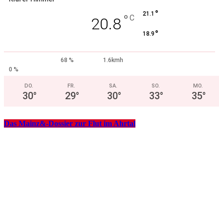
°
21.1
°
C
20.8
°
18.9
68 %
1.6kmh
0 %
DO.
FR.
SA.
SO.
MO.
30
°
29
°
30
°
33
°
35
°
Das Mainz&-Dossier zur Flut im Ahrtal