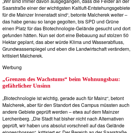
„Wir sind immer davon ausgegangen, dass die Felder an der
Saarstraße einer der wichtigsten Kaltluft-Entstehungsgebiete
für die Mainzer Innenstadt sind“, betonte Malcherek weiter –
das habe genau so lange gegolten, bis SPD und Grüne
einen Platz für das Biotechnologie-Gelände gesucht und dort
gefunden hätten. Nun sei dort eine Bebauung auf stolzen 50
Hektar geplant, das aber würde Klima und Wasserabfluss,
Grundwasserspiegel und eben die Landwirtschaft verändern,
kritisiert Malcherek.
Werbung
„Grenzen des Wachstums“ beim Wohnungsbau:
gefährlicher Unsinn
„Biotechnologie ist wichtig, gerade auch für Mainz“, betont
Malcherek, aber für den Standort des Campus müssten auch
andere Gebiete geprüft werden – etwa auf dem Mainzer
Lerchenberg. „Die Stadt hat bisher nicht nach Alternativen
geprüft, wir haben uns absolut vorschnell auf das Gelände
eingeschossen“, kritisiert er: Der Bereich an der Saarstraße