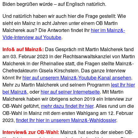
Biden begrüßen würde – auf Englisch natürlich.
Und natürlich haben wir auch hier die Frage gestellt: Wie
sieht ein Mainz in acht Jahren unter einem OB Martin
Malcherek aus? Die Antworten findet Ihr
hier im Mainz&-
Vide-Interview auf Youtube
.
Info& auf Mainz&:
Das Gespräch mit Martin Malcherek fand
am 03. Februar 2023 in der Rechtsanwaltskanzlei von Martin
Malcherek in der Rheinallee statt, die Fragen stellte Mainz&-
Chefredakteurin Gisela Kirschstein. Das ganze Interview
könnt Ihr
hier auf unserem Mainz&-Youtube-Kanal ansehen
.
Mehr zu Martin Malcherek und seinem Programm
lest Ihr hier
bei Mainz&
, oder
hier auf seiner Internetseite
. Mit Martin
Malcherek haben wir übrigens schon 2019 ein Interview zur
OB-Wahl geführt,
mehr dazu findet Ihr hier
. Alles rund um die
OB-Wahl in Mainz mit dem ersten Wahlgang am 12. Februar
2023,
findet Ihr hier in unserem Mainz&-Wahldossier
.
Interview& zur OB-Wahl:
Mainz& hat sechs der sieben OB-