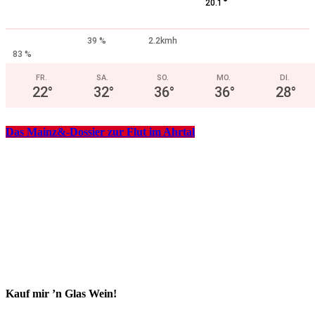
°
20.1
39 %
2.2kmh
83 %
FR.
SA.
SO.
MO.
DI.
22
°
32
°
36
°
36
°
28
°
Das Mainz&-Dossier zur Flut im Ahrtal
Kauf mir ’n Glas Wein!