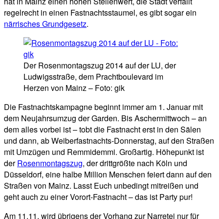
hat in Mainz einen hohen Stellenwert, die Stadt verfällt
regelrecht in einen Fastnachtsstaumel, es gibt sogar ein
närrisches Grundgesetz
.
Der Rosenmontagszug 2014 auf der LU, der
Ludwigsstraße, dem Prachtboulevard im
Herzen von Mainz – Foto: gik
Die Fastnachtskampagne beginnt immer am 1. Januar mit
dem Neujahrsumzug der Garden. Bis Aschermittwoch – an
dem alles vorbei ist – tobt die Fastnacht erst in den Sälen
und dann, ab Weiberfastnachts-Donnerstag, auf den Straßen
mit Umzügen und Remmidemmi. Großartig. Höhepunkt ist
der
Rosenmontagszug
, der drittgrößte nach Köln und
Düsseldorf, eine halbe Million Menschen feiert dann auf den
Straßen von Mainz. Lasst Euch unbedingt mitreißen und
geht auch zu einer Vorort-Fastnacht – das ist Party pur!
Am 11.11. wird übrigens der Vorhang zur Narretei nur für