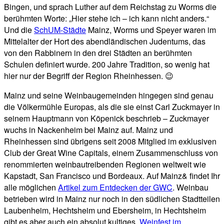
Bingen, und sprach Luther auf dem Reichstag zu Worms die
berühmten Worte: „Hier stehe ich – ich kann nicht anders.“
Und die
SchUM-Städte
Mainz, Worms und Speyer waren im
Mittelalter der Hort des abendländischen Judentums, das
von den Rabbinern in den drei Städten an berühmten
Schulen definiert wurde. 200 Jahre Tradition, so wenig hat
hier nur der Begriff der Region Rheinhessen. 😉
Mainz und seine Weinbaugemeinden hingegen sind genau
die Völkermühle Europas, als die sie einst Carl Zuckmayer in
seinem Hauptmann von Köpenick beschrieb – Zuckmayer
wuchs in Nackenheim bei Mainz auf. Mainz und
Rheinhessen sind übrigens seit 2008 Mitglied im exklusiven
Club der Great Wine Capitals, einem Zusammenschluss von
renommierten weinbautreibenden Regionen weltweit wie
Kapstadt, San Francisco und Bordeaux. Auf Mainz& findet Ihr
alle möglichen
Artikel zum Entdecken der GWC
. Weinbau
betrieben wird in Mainz nur noch in den südlichen Stadtteilen
Laubenheim, Hechtsheim und Ebersheim, in Hechtsheim
gibt es aber auch ein absolut kultiges
„Weinfest im