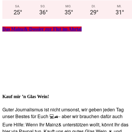
SA.
SO.
MO.
DI.
MI.
25
°
36
°
35
°
29
°
31
°
Das Mainz&-Dossier zur Flut im Ahrtal
Kauf mir ’n Glas Wein!
Guter Journalismus ist nicht umsonst, wir geben jeden Tag
unser Bestes für Euch 💻🚙- aber wir brauchen dafür auch
Eure Hilfe: Wenn Ihr Mainz& unterstützen wollt, könnt Ihr das
hier via Paypal tun. Kauft uns ein gutes Glas Wein 🍷 und