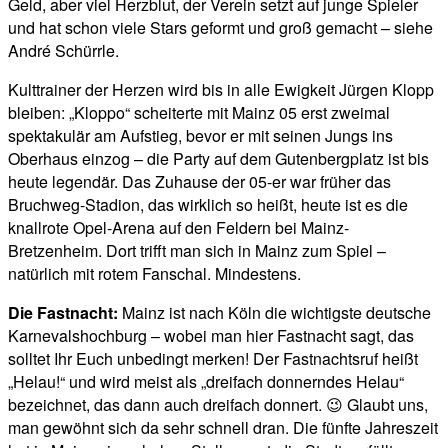
Geld, aber viel Herzblut, der Verein setzt auf junge Spieler
und hat schon viele Stars geformt und groß gemacht – siehe
André Schürrle.
Kulttrainer der Herzen wird bis in alle Ewigkeit Jürgen Klopp
bleiben: „Kloppo“ scheiterte mit Mainz 05 erst zweimal
spektakulär am Aufstieg, bevor er mit seinen Jungs ins
Oberhaus einzog – die Party auf dem Gutenbergplatz ist bis
heute legendär. Das Zuhause der 05-er war früher das
Bruchweg-Stadion, das wirklich so heißt, heute ist es die
knallrote Opel-Arena auf den Feldern bei Mainz-
Bretzenheim. Dort trifft man sich in Mainz zum Spiel –
natürlich mit rotem Fanschal. Mindestens.
Die Fastnacht:
Mainz ist nach Köln die wichtigste deutsche
Karnevalshochburg – wobei man hier Fastnacht sagt, das
solltet Ihr Euch unbedingt merken! Der Fastnachtsruf heißt
„Helau!“ und wird meist als „dreifach donnerndes Helau“
bezeichnet, das dann auch dreifach donnert. 😉 Glaubt uns,
man gewöhnt sich da sehr schnell dran. Die fünfte Jahreszeit