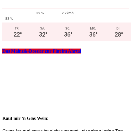
39 %
2.2kmh
83 %
FR.
SA.
SO.
MO.
DI.
22
°
32
°
36
°
36
°
28
°
Das Mainz&-Dossier zur Flut im Ahrtal
Kauf mir ’n Glas Wein!
Guter Journalismus ist nicht umsonst, wir geben jeden Tag