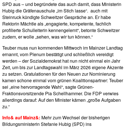
SPD aus – und begründete das auch damit, dass Ministerin
Hubig die Gräfenauschule „im Stich lasse“. auch mit
Steinruck kündigte Schweitzer Gespräche an. Er habe
Rektorin Mächtle als „engagierte, kompetente, fachlich
profilierte Schulleiterin kennengelernt“, betonte Schweitzer
zudem, er wolle „sehen, was wir tun können.“
Teuber muss nun kommenden Mittwoch im Mainzer Landtag
ernannt, vom Plenum bestätigt und schließlich vereidigt
werden – der Sozialdemokrat hat nun nicht einmal ein Jahr
Zeit, um bis zur Landtagswahl im März 2026 eigene Akzente
zu setzen. Gratulationen für den Neuen zur Nominierung
kamen schone einmal vom grünen Koalitionspartner: Teuber
sei „eine hervorragende Wahl“, sagte Grünen-
Fraktionsvorsitzende Pia Schellhammer. Die FDP verwies
allerdings darauf: Auf den Minister kämen „große Aufgaben
zu.“
Info& auf Mainz&:
Mehr zum Wechsel der bisherigen
Bildungsministerin Stefanie Hubig (SPD) ins