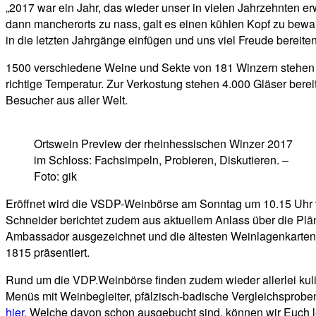
„2017 war ein Jahr, das wieder unser in vielen Jahrzehnten e
dann mancherorts zu nass, galt es einen kühlen Kopf zu bewahr
in die letzten Jahrgänge einfügen und uns viel Freude bereite
1500 verschiedene Weine und Sekte von 181 Winzern stehen s
richtige Temperatur. Zur Verkostung stehen 4.000 Gläser bere
Besucher aus aller Welt.
Ortswein Preview der rheinhessischen Winzer 2017
im Schloss: Fachsimpeln, Probieren, Diskutieren. –
Foto: gik
Eröffnet wird die VSDP-Weinbörse am Sonntag um 10.15 Uhr 
Schneider berichtet zudem aus aktuellem Anlass über die P
Ambassador ausgezeichnet und die ältesten Weinlagenkarten
1815 präsentiert.
Rund um die VDP.Weinbörse finden zudem wieder allerlei kulina
Menüs mit Weinbegleiter, pfälzisch-badische Vergleichspr
hier.
Welche davon schon ausgebucht sind, können wir Euch lei