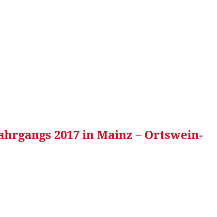
RRETEI&
WEIN&
SPONSORED&
WERBEN AUF
hrgangs 2017 in Mainz – Ortswein-