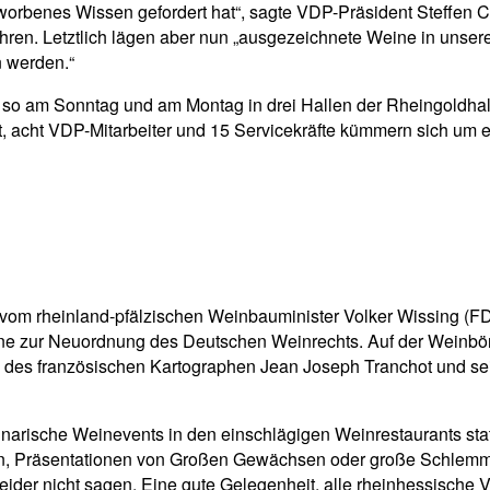
rworbenes Wissen gefordert hat“, sagte VDP-Präsident Steffen C
en. Letztlich lägen aber nun „ausgezeichnete Weine in unseren 
n werden.“
o am Sonntag und am Montag in drei Hallen der Rheingoldhall
it, acht VDP-Mitarbeiter und 15 Servicekräfte kümmern sich um
vom rheinland-pfälzischen Weinbauminister Volker Wissing (F
läne zur Neuordnung des Deutschen Weinrechts. Auf der Weinb
 des französischen Kartographen Jean Joseph Tranchot und sei
rische Weinevents in den einschlägigen Weinrestaurants statt. 
oben, Präsentationen von Großen Gewächsen oder große Schlem
der nicht sagen. Eine gute Gelegenheit, alle rheinhessische 