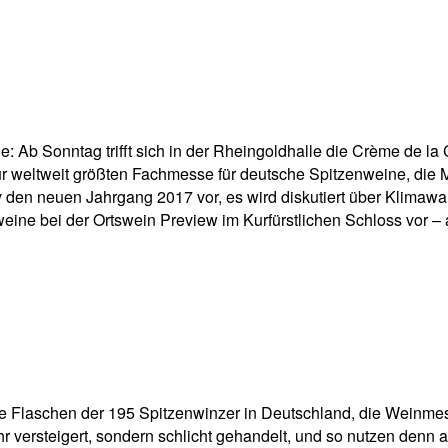
pp
Email
Drucken
b Sonntag trifft sich in der Rheingoldhalle die Crème de la
r weltweit größten Fachmesse für deutsche Spitzenweine, die M
siv den neuen Jahrgang 2017 vor, es wird diskutiert über Kli
eine bei der Ortswein Preview im Kurfürstlichen Schloss vor – a
ie Flaschen der 195 Spitzenwinzer in Deutschland, die Weinmes
hr versteigert, sondern schlicht gehandelt, und so nutzen den