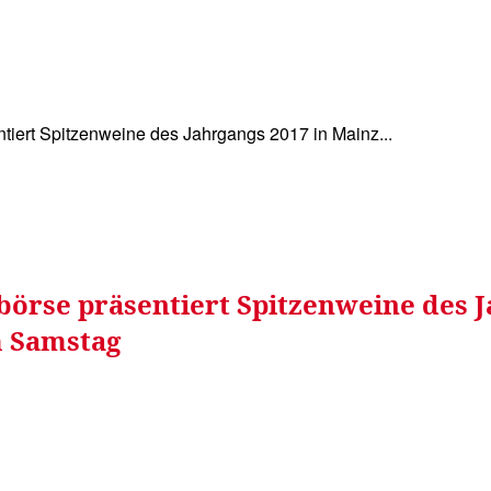
WISSEN&
VERKEHR&
FLUT AHRTAL&
NA
iert Spitzenweine des Jahrgangs 2017 in Mainz...
örse präsentiert Spitzenweine des Ja
m Samstag