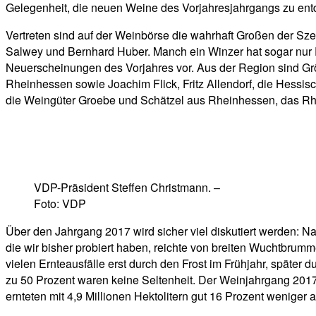
Gelegenheit, die neuen Weine des Vorjahresjahrgangs zu ent
Vertreten sind auf der Weinbörse die wahrhaft Großen der Sz
Salwey und Bernhard Huber. Manch ein Winzer hat sogar nur F
Neuerscheinungen des Vorjahres vor. Aus der Region sind Gr
Rheinhessen sowie Joachim Flick, Fritz Allendorf, die Hess
die Weingüter Groebe und Schätzel aus Rheinhessen, das Rh
VDP-Präsident Steffen Christmann. –
Foto: VDP
Über den Jahrgang 2017 wird sicher viel diskutiert werden: 
die wir bisher probiert haben, reichte von breiten Wuchtbrum
vielen Ernteausfälle erst durch den Frost im Frühjahr, später
zu 50 Prozent waren keine Seltenheit. Der Weinjahrgang 2017 g
ernteten mit 4,9 Millionen Hektolitern gut 16 Prozent weniger a