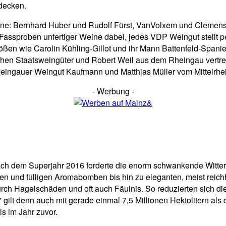
decken.
ene: Bernhard Huber und Rudolf Fürst, VanVolxem und Clemens 
assproben unfertiger Weine dabei, jedes VDP Weingut stellt p
ößen wie Carolin Kühling-Gillot und ihr Mann Battenfeld-Span
ischen Staatsweingüter und Robert Weil aus dem Rheingau vert
eingauer Weingut Kaufmann und Matthias Müller vom Mittelrhei
- Werbung -
Nach dem Superjahr 2016 forderte die enorm schwankende Witter
men und fülligen Aromabomben bis hin zu eleganten, meist reich
 durch Hagelschäden und oft auch Fäulnis. So reduzierten sich d
ilt denn auch mit gerade einmal 7,5 Millionen Hektolitern als d
ls im Jahr zuvor.