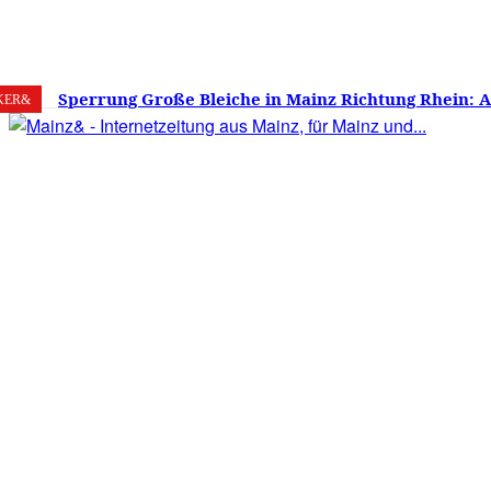
7. August 2026
Mainz
C
16.7
Sperrung Große Bleiche in Mainz Richtung Rhein: 
KER&
verwirrt, Mainzer stinksauer – Haben die Mainzer 
gestimmt?