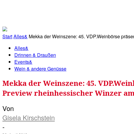
RATHAUS&
ALLES&
MITGLIEDSKONTO
Start
Alles&
Mekka der Weinszene: 45. VDP.Weinbörse präsent
Alles&
Drinnen & Draußen
Events&
Wein & andere Genüsse
Mekka der Weinszene: 45. VDP.Weinb
Preview rheinhessischer Winzer a
Von
Gisela Kirschstein
-