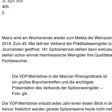
26. April 2018
406
0
Facebook
Twitter
Telegram
WhatsA
Mainz wird am Wochenende wieder zum Mekka der Weinszene: A
2018. Zum 45. Mal lädt der Verband der Prädikatsweingüter zu
Journalisten geöffnet. 181 Spitzenwinzer stellen dann exklu
stellen schon einmal rheinhessische Weingüter ihre Qualitätsw
Fachbesucher.
Die VDP.Weinbörse in der Mainzer Rheingoldhalle ist
ein großes Branchentreffen und die wichtigste
Präsentation des Verbands der Spitzenweingüter. –
Foto: gik
Die VDP.Weinbörse erlaubt jedes Jahr einen ersten Blick in d
hervor. Natürlich werden gerade Spitzenweine heute nicht me