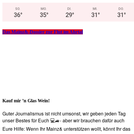
SO.
MO.
DI.
MI.
DO.
36
°
35
°
29
°
31
°
31
°
Das Mainz&-Dossier zur Flut im Ahrtal
Kauf mir ’n Glas Wein!
Guter Journalismus ist nicht umsonst, wir geben jeden Tag
unser Bestes für Euch 💻🚙- aber wir brauchen dafür auch
Eure Hilfe: Wenn Ihr Mainz& unterstützen wollt, könnt Ihr das