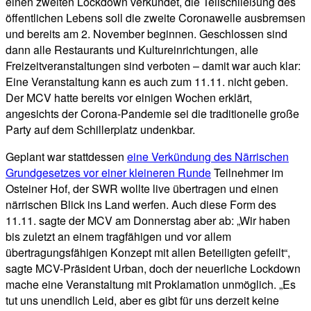
einen zweiten Lockdown verkündet, die Teilschließung des
öffentlichen Lebens soll die zweite Coronawelle ausbremsen
und bereits am 2. November beginnen. Geschlossen sind
dann alle Restaurants und Kultureinrichtungen, alle
Freizeitveranstaltungen sind verboten – damit war auch klar:
Eine Veranstaltung kann es auch zum 11.11. nicht geben.
Der MCV hatte bereits vor einigen Wochen erklärt,
angesichts der Corona-Pandemie sei die traditionelle große
Party auf dem Schillerplatz undenkbar.
Geplant war stattdessen
eine Verkündung des Närrischen
Grundgesetzes vor einer kleineren Runde
Teilnehmer im
Osteiner Hof, der SWR wollte live übertragen und einen
närrischen Blick ins Land werfen. Auch diese Form des
11.11. sagte der MCV am Donnerstag aber ab: „Wir haben
bis zuletzt an einem tragfähigen und vor allem
übertragungsfähigen Konzept mit allen Beteiligten gefeilt“,
sagte MCV-Präsident Urban, doch der neuerliche Lockdown
mache eine Veranstaltung mit Proklamation unmöglich. „Es
tut uns unendlich Leid, aber es gibt für uns derzeit keine