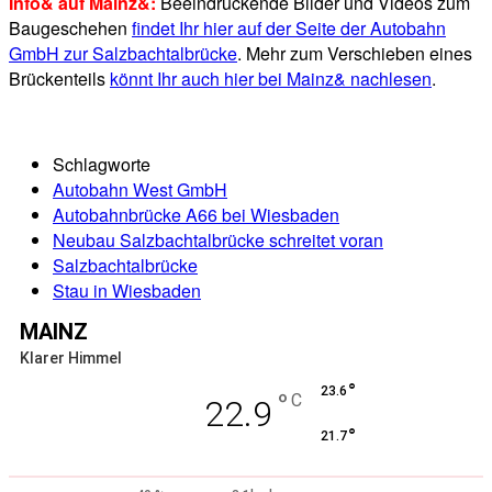
Info& auf Mainz&:
Beeindruckende Bilder und Videos zum
Baugeschehen
findet Ihr hier auf der Seite der Autobahn
GmbH zur Salzbachtalbrücke
. Mehr zum Verschieben eines
Brückenteils
könnt Ihr auch hier bei Mainz& nachlesen
.
Schlagworte
Autobahn West GmbH
Autobahnbrücke A66 bei Wiesbaden
Neubau Salzbachtalbrücke schreitet voran
Salzbachtalbrücke
Stau in Wiesbaden
MAINZ
Klarer Himmel
°
23.6
°
C
22.9
°
21.7