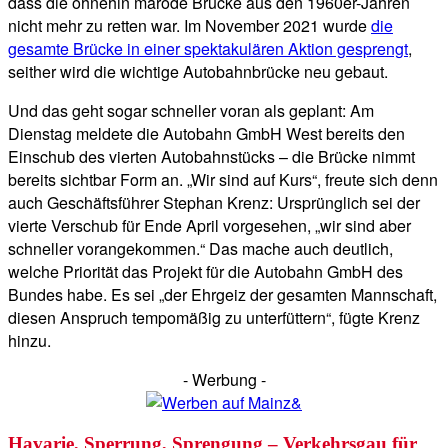
dass die ohnehin marode Brücke aus den 1960er-Jahren
nicht mehr zu retten war. Im November 2021 wurde
die
gesamte Brücke in einer spektakulären Aktion gesprengt
,
seither wird die wichtige Autobahnbrücke neu gebaut.
Und das geht sogar schneller voran als geplant: Am
Dienstag meldete die Autobahn GmbH West bereits den
Einschub des vierten Autobahnstücks – die Brücke nimmt
bereits sichtbar Form an. „Wir sind auf Kurs“, freute sich denn
auch Geschäftsführer Stephan Krenz: Ursprünglich sei der
vierte Verschub für Ende April vorgesehen, „wir sind aber
schneller vorangekommen.“ Das mache auch deutlich,
welche Priorität das Projekt für die Autobahn GmbH des
Bundes habe. Es sei „der Ehrgeiz der gesamten Mannschaft,
diesen Anspruch tempomäßig zu unterfüttern“, fügte Krenz
hinzu.
- Werbung -
Havarie, Sperrung, Sprengung – Verkehrsgau für