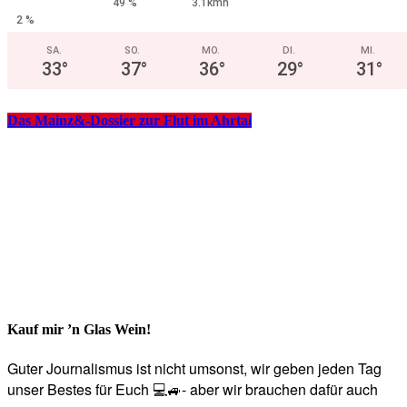
49 %
3.1kmh
2 %
SA.
SO.
MO.
DI.
MI.
33
°
37
°
36
°
29
°
31
°
Das Mainz&-Dossier zur Flut im Ahrtal
Kauf mir ’n Glas Wein!
Guter Journalismus ist nicht umsonst, wir geben jeden Tag
unser Bestes für Euch 💻🚙- aber wir brauchen dafür auch