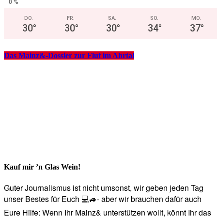
0 %
DO.
FR.
SA.
SO.
MO.
30
°
30
°
30
°
34
°
37
°
Das Mainz&-Dossier zur Flut im Ahrtal
Kauf mir ’n Glas Wein!
Guter Journalismus ist nicht umsonst, wir geben jeden Tag
unser Bestes für Euch 💻🚙- aber wir brauchen dafür auch
Eure Hilfe: Wenn Ihr Mainz& unterstützen wollt, könnt Ihr das