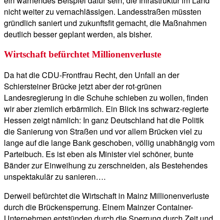
ein warnendes Beispiel dafür sein, die Infrastruktur im Land
nicht weiter zu vernachlässigen. Landesstraßen müssten
gründlich saniert und zukunftsfit gemacht, die Maßnahmen
deutlich besser geplant werden, als bisher.
Wirtschaft befürchtet Millionenverluste
Da hat die CDU-Frontfrau Recht, den Unfall an der
Schiersteiner Brücke jetzt aber der rot-grünen
Landesregierung in die Schuhe schieben zu wollen, finden
wir aber ziemlich erbärmlich. Ein Blick ins schwarz-regierte
Hessen zeigt nämlich: In ganz Deutschland hat die Politik
die Sanierung von Straßen und vor allem Brücken viel zu
lange auf die lange Bank geschoben, völlig unabhängig vom
Parteibuch. Es ist eben als Minister viel schöner, bunte
Bänder zur Einweihung zu zerschneiden, als Bestehendes
unspektakulär zu sanieren….
Derweil befürchtet die Wirtschaft in Mainz Millionenverluste
durch die Brückensperrung. Einem Mainzer Container-
Unternehmen entstünden durch die Sperrung durch Zeit und