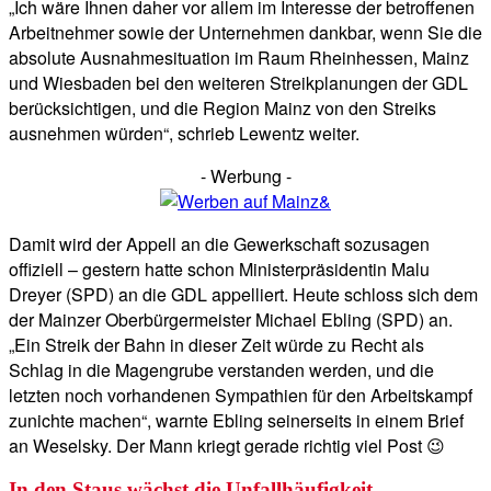
„Ich wäre Ihnen daher vor allem im Interesse der betroffenen
Arbeitnehmer sowie der Unternehmen dankbar, wenn Sie die
absolute Ausnahmesituation im Raum Rheinhessen, Mainz
und Wiesbaden bei den weiteren Streikplanungen der GDL
berücksichtigen, und die Region Mainz von den Streiks
ausnehmen würden“, schrieb Lewentz weiter.
- Werbung -
Damit wird der Appell an die Gewerkschaft sozusagen
offiziell – gestern hatte schon Ministerpräsidentin Malu
Dreyer (SPD) an die GDL appelliert. Heute schloss sich dem
der Mainzer Oberbürgermeister Michael Ebling (SPD) an.
„Ein Streik der Bahn in dieser Zeit würde zu Recht als
Schlag in die Magengrube verstanden werden, und die
letzten noch vorhandenen Sympathien für den Arbeitskampf
zunichte machen“, warnte Ebling seinerseits in einem Brief
an Weselsky. Der Mann kriegt gerade richtig viel Post 😉
In den Staus wächst die Unfallhäufigkeit