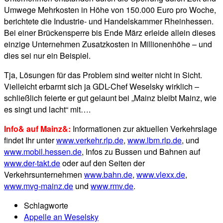
Umwege Mehrkosten in Höhe von 150.000 Euro pro Woche,
berichtete die Industrie- und Handelskammer Rheinhessen.
Bei einer Brückensperre bis Ende März erleide allein dieses
einzige Unternehmen Zusatzkosten in Millionenhöhe – und
dies sei nur ein Beispiel.
Tja, Lösungen für das Problem sind weiter nicht in Sicht.
Vielleicht erbarmt sich ja GDL-Chef Weselsky wirklich –
schließlich feierte er gut gelaunt bei „Mainz bleibt Mainz, wie
es singt und lacht“ mit….
Info& auf Mainz&:
Informationen zur aktuellen Verkehrslage
findet Ihr unter
www.verkehr.rlp.de
,
www.lbm.rlp.de
, und
www.mobil.hessen.de
, Infos zu Bussen und Bahnen auf
www.der-takt.de
oder auf den Seiten der
Verkehrsunternehmen
www.bahn.de
,
www.vlexx.de
,
www.mvg-mainz.de
und
www.rmv.de
.
Schlagworte
Appelle an Weselsky