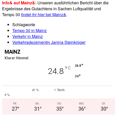
Info& auf Mainz&:
Unseren ausführlichen Bericht über die
Ergebnisse des Gutachtens in Sachen Luftqualität und
Tempo 30
findet ihr hier bei Mainz&
.
Schlagworte
Tempo 30 in Mainz
Verkehr in Mainz
Verkehrsdezernentin Janina Steinkrüger
MAINZ
Klarer Himmel
°
26.8
°
C
24.8
°
24
41 %
1.7kmh
0 %
FR.
SA.
SO.
MO.
DI.
27
°
31
°
35
°
36
°
30
°