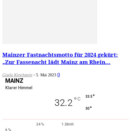
Mainzer Fastnachtsmotto für 2024 gekürt:
„Zur Fassenacht lädt Mainz am Rhein...
-
0
Gisela Kirschstein
5. Mai 2023
MAINZ
Klarer Himmel
°
33.5
°
C
32.2
°
30
24 %
1.2kmh
6 %