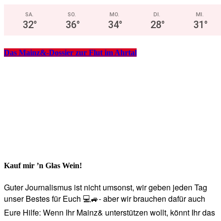
SA.
SO.
MO.
DI.
MI.
32
°
36
°
34
°
28
°
31
°
Das Mainz&-Dossier zur Flut im Ahrtal
Kauf mir ’n Glas Wein!
Guter Journalismus ist nicht umsonst, wir geben jeden Tag
unser Bestes für Euch 💻🚙- aber wir brauchen dafür auch
Eure Hilfe: Wenn Ihr Mainz& unterstützen wollt, könnt Ihr das