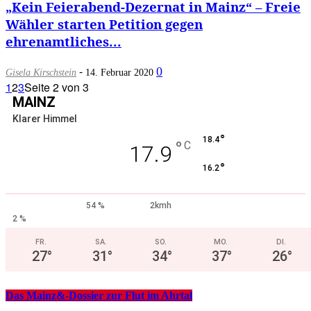
„Kein Feierabend-Dezernat in Mainz“ – Freie
Wähler starten Petition gegen
ehrenamtliches...
-
0
Gisela Kirschstein
14. Februar 2020
1
2
3
Seite 2 von 3
MAINZ
Klarer Himmel
°
18.4
°
C
17.9
°
16.2
54 %
2kmh
2 %
FR.
SA.
SO.
MO.
DI.
27
°
31
°
34
°
37
°
26
°
Das Mainz&-Dossier zur Flut im Ahrtal