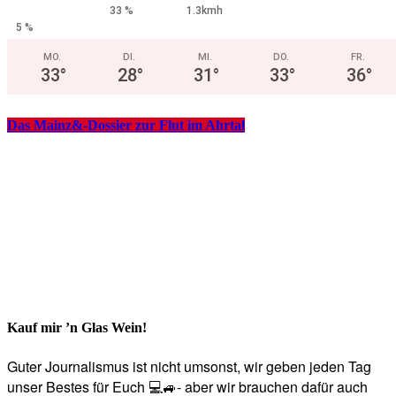
33 %
1.3kmh
5 %
MO.
DI.
MI.
DO.
FR.
33
°
28
°
31
°
33
°
36
°
Das Mainz&-Dossier zur Flut im Ahrtal
Kauf mir ’n Glas Wein!
Guter Journalismus ist nicht umsonst, wir geben jeden Tag
unser Bestes für Euch 💻🚙- aber wir brauchen dafür auch