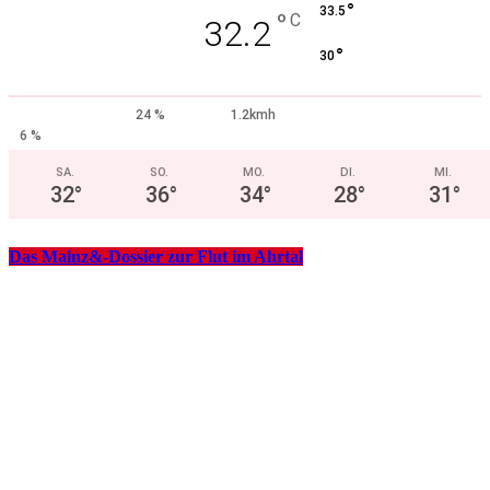
°
33.5
°
C
32.2
°
30
24 %
1.2kmh
6 %
SA.
SO.
MO.
DI.
MI.
32
°
36
°
34
°
28
°
31
°
Das Mainz&-Dossier zur Flut im Ahrtal