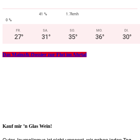
41 %
1.7kmh
0 %
FR.
SA.
SO.
MO.
DI.
27
°
31
°
35
°
36
°
30
°
Das Mainz&-Dossier zur Flut im Ahrtal
Kauf mir ’n Glas Wein!
Guter Journalismus ist nicht umsonst, wir geben jeden Tag