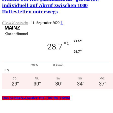
individuell auf Abruf zwischen 1000
Haltestellen unterwegs
-
1
Gisela Kirschstein
11. September 2020
MAINZ
Klarer Himmel
°
29.6
°
C
28.7
°
26.7
29 %
0.9kmh
3 %
DO.
FR.
SA.
SO.
MO.
29
°
30
°
30
°
34
°
37
°
Das Mainz&-Dossier zur Flut im Ahrtal