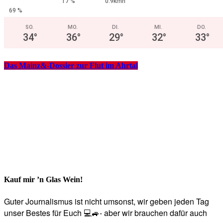
17 %
0.9kmh
69 %
SO.
MO.
DI.
MI.
DO.
34
°
36
°
29
°
32
°
33
°
Das Mainz&-Dossier zur Flut im Ahrtal
Kauf mir ’n Glas Wein!
Guter Journalismus ist nicht umsonst, wir geben jeden Tag
unser Bestes für Euch 💻🚙- aber wir brauchen dafür auch