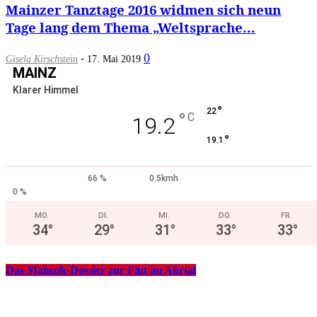
Mainzer Tanztage 2016 widmen sich neun
Tage lang dem Thema „Weltsprache...
-
0
Gisela Kirschstein
17. Mai 2019
MAINZ
Klarer Himmel
°
22
°
C
19.2
°
19.1
66 %
0.5kmh
0 %
MO.
DI.
MI.
DO.
FR.
34
°
29
°
31
°
33
°
33
°
Das Mainz&-Dossier zur Flut im Ahrtal