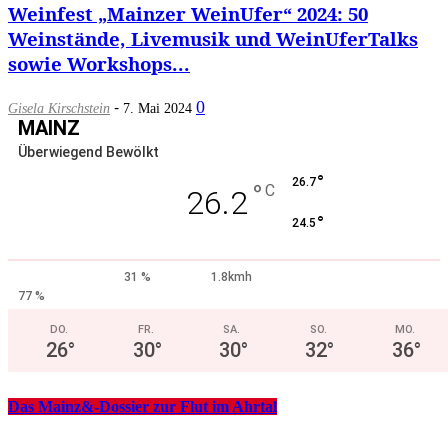
Weinfest „Mainzer WeinUfer“ 2024: 50
Weinstände, Livemusik und WeinUferTalks
sowie Workshops...
-
0
Gisela Kirschstein
7. Mai 2024
MAINZ
Überwiegend Bewölkt
°
26.7
°
C
26.2
°
24.5
31 %
1.8kmh
77 %
DO.
FR.
SA.
SO.
MO.
26
°
30
°
30
°
32
°
36
°
Das Mainz&-Dossier zur Flut im Ahrtal