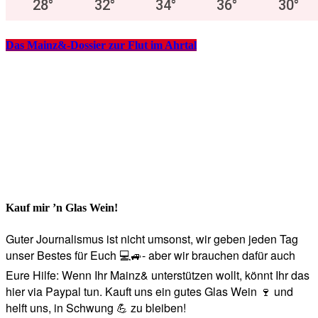
28
°
32
°
34
°
36
°
30
°
Das Mainz&-Dossier zur Flut im Ahrtal
Kauf mir ’n Glas Wein!
Guter Journalismus ist nicht umsonst, wir geben jeden Tag
unser Bestes für Euch 💻🚙- aber wir brauchen dafür auch
Eure Hilfe: Wenn Ihr Mainz& unterstützen wollt, könnt Ihr das
hier via Paypal tun. Kauft uns ein gutes Glas Wein 🍷 und
helft uns, in Schwung 💪 zu bleiben!