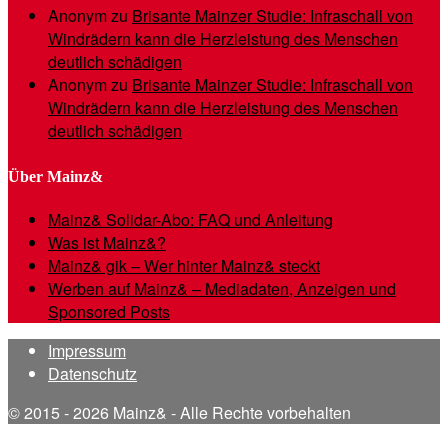
Anonym
zu
Brisante Mainzer Studie: Infraschall von
Windrädern kann die Herzleistung des Menschen
deutlich schädigen
Anonym
zu
Brisante Mainzer Studie: Infraschall von
Windrädern kann die Herzleistung des Menschen
deutlich schädigen
Über Mainz&
Mainz& Solidar-Abo: FAQ und Anleitung
Was ist Mainz&?
Mainz& gik – Wer hinter Mainz& steckt
Werben auf Mainz& – Mediadaten, Anzeigen und
Sponsored Posts
Impressum
Datenschutz
© 2015 - 2026 Mainz& - Alle Rechte vorbehalten