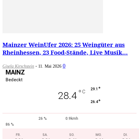
Mainzer WeinUfer 2026: 25 Weingüter aus
Rheinhessen, 23 Food-Stände, Live Musik...
-
0
Gisela Kirschstein
11. Mai 2026
MAINZ
Bedeckt
°
29.1
°
C
28.4
°
26.4
26 %
0.9kmh
86 %
FR.
SA.
SO.
MO.
DI.