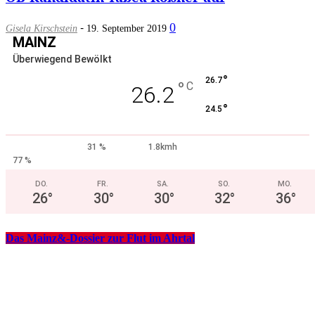
-
0
Gisela Kirschstein
19. September 2019
MAINZ
Überwiegend Bewölkt
°
26.7
°
C
26.2
°
24.5
31 %
1.8kmh
77 %
DO.
FR.
SA.
SO.
MO.
26
°
30
°
30
°
32
°
36
°
Das Mainz&-Dossier zur Flut im Ahrtal