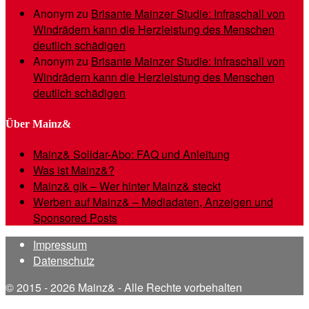
Anonym
zu
Brisante Mainzer Studie: Infraschall von
Windrädern kann die Herzleistung des Menschen
deutlich schädigen
Anonym
zu
Brisante Mainzer Studie: Infraschall von
Windrädern kann die Herzleistung des Menschen
deutlich schädigen
Über Mainz&
Mainz& Solidar-Abo: FAQ und Anleitung
Was ist Mainz&?
Mainz& gik – Wer hinter Mainz& steckt
Werben auf Mainz& – Mediadaten, Anzeigen und
Sponsored Posts
Impressum
Datenschutz
© 2015 - 2026 Mainz& - Alle Rechte vorbehalten