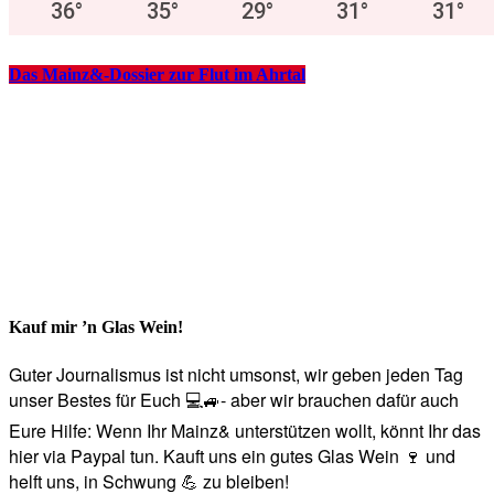
36
°
35
°
29
°
31
°
31
°
Das Mainz&-Dossier zur Flut im Ahrtal
Kauf mir ’n Glas Wein!
Guter Journalismus ist nicht umsonst, wir geben jeden Tag
unser Bestes für Euch 💻🚙- aber wir brauchen dafür auch
Eure Hilfe: Wenn Ihr Mainz& unterstützen wollt, könnt Ihr das
hier via Paypal tun. Kauft uns ein gutes Glas Wein 🍷 und
helft uns, in Schwung 💪 zu bleiben!