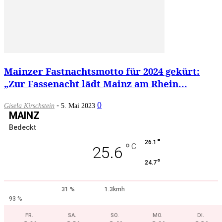
Mainzer Fastnachtsmotto für 2024 gekürt:
„Zur Fassenacht lädt Mainz am Rhein...
-
0
Gisela Kirschstein
5. Mai 2023
MAINZ
Bedeckt
°
26.1
°
C
25.6
°
24.7
31 %
1.3kmh
93 %
FR.
SA.
SO.
MO.
DI.