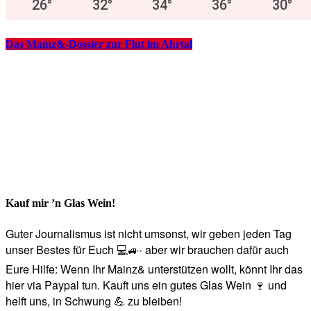
26
°
32
°
34
°
36
°
30
°
Das Mainz&-Dossier zur Flut im Ahrtal
Kauf mir ’n Glas Wein!
Guter Journalismus ist nicht umsonst, wir geben jeden Tag
unser Bestes für Euch 💻🚙- aber wir brauchen dafür auch
Eure Hilfe: Wenn Ihr Mainz& unterstützen wollt, könnt Ihr das
hier via Paypal tun. Kauft uns ein gutes Glas Wein 🍷 und
helft uns, in Schwung 💪 zu bleiben!