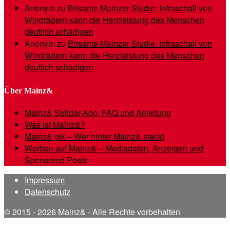
Anonym
zu
Brisante Mainzer Studie: Infraschall von
Windrädern kann die Herzleistung des Menschen
deutlich schädigen
Anonym
zu
Brisante Mainzer Studie: Infraschall von
Windrädern kann die Herzleistung des Menschen
deutlich schädigen
Über Mainz&
Mainz& Solidar-Abo: FAQ und Anleitung
Was ist Mainz&?
Mainz& gik – Wer hinter Mainz& steckt
Werben auf Mainz& – Mediadaten, Anzeigen und
Sponsored Posts
Impressum
Datenschutz
© 2015 - 2026 Mainz& - Alle Rechte vorbehalten