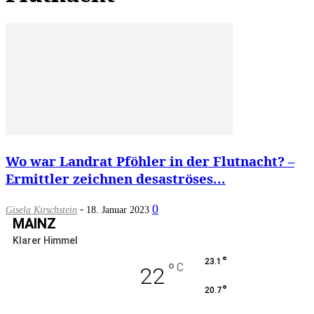
Wo war Landrat Pföhler in der Flutnacht? –
Ermittler zeichnen desaströses...
-
0
Gisela Kirschstein
18. Januar 2023
MAINZ
Klarer Himmel
°
23.1
°
C
22
°
20.7