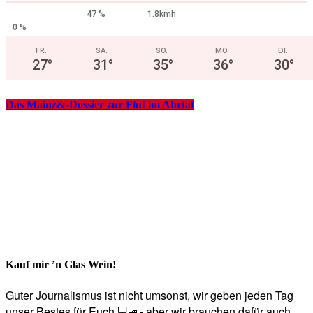
47 %
1.8kmh
0 %
FR.
SA.
SO.
MO.
DI.
27
°
31
°
35
°
36
°
30
°
Das Mainz&-Dossier zur Flut im Ahrtal
Kauf mir ’n Glas Wein!
Guter Journalismus ist nicht umsonst, wir geben jeden Tag
unser Bestes für Euch 💻🚙- aber wir brauchen dafür auch