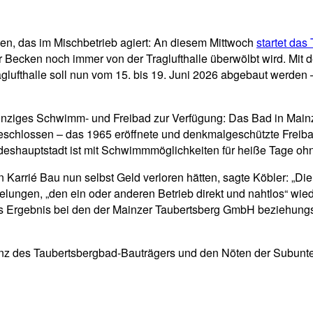
n, das im Mischbetrieb agiert: An diesem Mittwoch
startet das
der Becken noch immer von der Traglufthalle überwölbt wird. Mit
Traglufthalle soll nun vom 15. bis 19. Juni 2026 abgebaut wer
 einziges Schwimm- und Freibad zur Verfügung: Das Bad in Mai
eschlossen – das 1965 eröffnete und denkmalgeschützte Freiba
eshauptstadt ist mit Schwimmmöglichkeiten für heiße Tage ohne
Karrié Bau nun selbst Geld verloren hätten, sagte Köbler: „Die I
lungen, „den ein oder anderen Betrieb direkt und nahtlos“ wied
s Ergebnis bei den der Mainzer Taubertsberg GmbH beziehungsw
venz des Taubertsbergbad-Bauträgers und den Nöten der Subunte