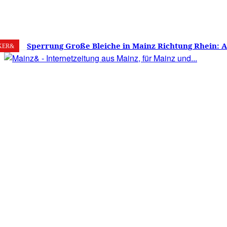
8. August 2026
Mainz
C
28.3
Sperrung Große Bleiche in Mainz Richtung Rhein: 
KER&
verwirrt, Mainzer stinksauer – Haben die Mainzer 
gestimmt?