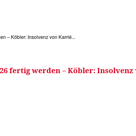
WISSEN&
VERKEHR&
FLUT AHRTAL&
NA
n – Köbler: Insolvenz von Karrié...
6 fertig werden – Köbler: Insolvenz