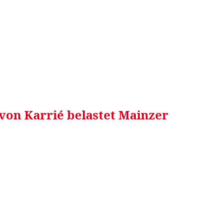
RRETEI&
WEIN&
SPONSORED&
WERBEN AUF
 von Karrié belastet Mainzer