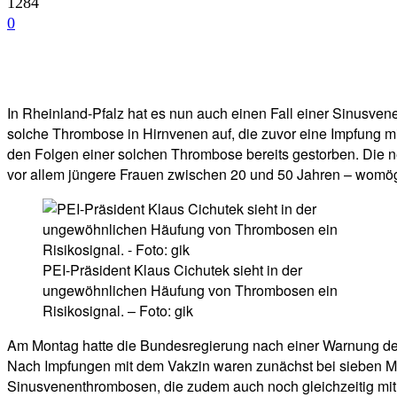
1284
0
Facebook
Twitter
Telegram
WhatsA
In Rheinland-Pfalz hat es nun auch einen Fall einer Sinusven
solche Thrombose in Hirnvenen auf, die zuvor eine Impfung mi
den Folgen einer solchen Thrombose bereits gestorben. Die n
vor allem jüngere Frauen zwischen 20 und 50 Jahren – womögli
PEI-Präsident Klaus Cichutek sieht in der
ungewöhnlichen Häufung von Thrombosen ein
Risikosignal. – Foto: gik
Am Montag hatte die Bundesregierung nach einer Warnung des P
Nach Impfungen mit dem Vakzin waren zunächst bei sieben Men
Sinusvenenthrombosen, die zudem auch noch gleichzeitig mit 