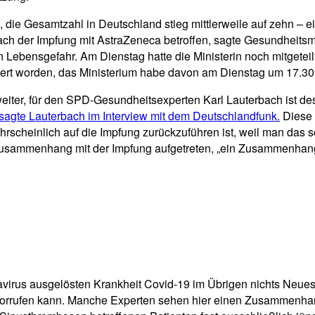
ie Gesamtzahl in Deutschland stieg mittlerweile auf zehn – ein
ach der Impfung mit AstraZeneca betroffen, sagte Gesundheitsm
 in Lebensgefahr. Am Dienstag hatte die Ministerin noch mitgetei
tiziert worden, das Ministerium habe davon am Dienstag um 17.30
weiter, für den SPD-Gesundheitsexperten Karl Lauterbach ist 
sagte Lauterbach im Interview mit dem Deutschlandfunk.
Diese 
hrscheinlich auf die Impfung zurückzuführen ist, weil man das s
 Zusammenhang mit der Impfung aufgetreten, „ein Zusammenhang m
rus ausgelösten Krankheit Covid-19 im Übrigen nichts Neues: 
vorrufen kann. Manche Experten sehen hier einen Zusammenhan