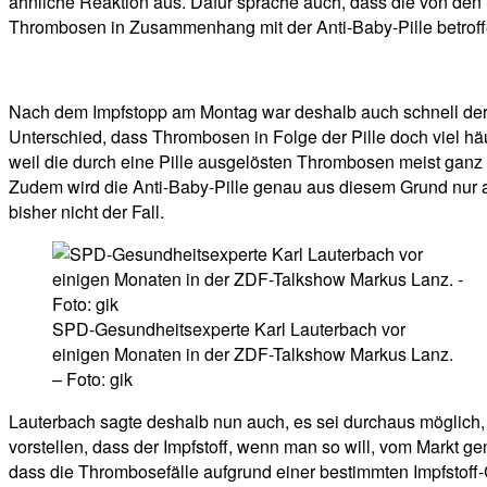
ähnliche Reaktion aus. Dafür spräche auch, dass die von den
Thrombosen in Zusammenhang mit der Anti-Baby-Pille betroff
Nach dem Impfstopp am Montag war deshalb auch schnell der Be
Unterschied, dass Thrombosen in Folge der Pille doch viel häufig
weil die durch eine Pille ausgelösten Thrombosen meist ganz 
Zudem wird die Anti-Baby-Pille genau aus diesem Grund nur au
bisher nicht der Fall.
SPD-Gesundheitsexperte Karl Lauterbach vor
einigen Monaten in der ZDF-Talkshow Markus Lanz.
– Foto: gik
Lauterbach sagte deshalb nun auch, es sei durchaus möglich, d
vorstellen, dass der Impfstoff, wenn man so will, vom Markt g
dass die Thrombosefälle aufgrund einer bestimmten Impfstoff-C