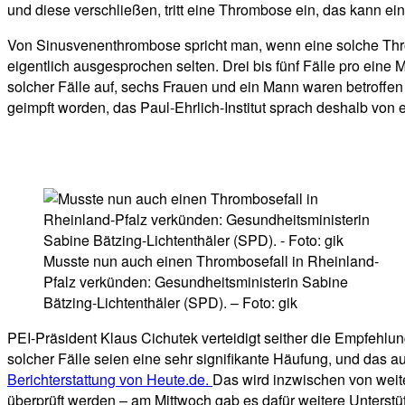
und diese verschließen, tritt eine Thrombose ein, das kann ei
Von Sinusvenenthrombose spricht man, wenn eine solche Thro
eigentlich ausgesprochen selten. Drei bis fünf Fälle pro ein
solcher Fälle auf, sechs Frauen und ein Mann waren betroffe
geimpft worden, das Paul-Ehrlich-Institut sprach deshalb von 
Musste nun auch einen Thrombosefall in Rheinland-
Pfalz verkünden: Gesundheitsministerin Sabine
Bätzing-Lichtenthäler (SPD). – Foto: gik
PEI-Präsident Klaus Cichutek verteidigt seither die Empfehl
solcher Fälle seien eine sehr signifikante Häufung, und das au
Berichterstattung von Heute.de.
Das wird inzwischen von wei
überprüft werden – am Mittwoch gab es dafür weitere Unterstü