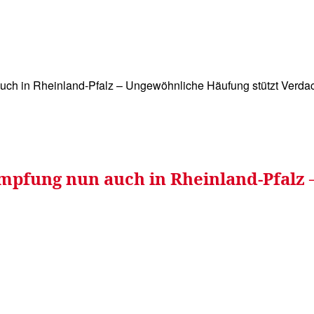
WISSEN&
VERKEHR&
FLUT AHRTAL&
NA
ch in Rheinland-Pfalz – Ungewöhnliche Häufung stützt Verda
mpfung nun auch in Rheinland-Pfalz 