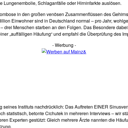
ne Lungenembolie, Schlaganfälle oder Hirninfarkte auslösen.
mbose in den großen venösen Zusammenflüssen des Gehirns pas
e Million Einwohner sind in Deutschland normal – pro Jahr, woh
n – drei Menschen starben an den Folgen. Das Besondere dabei:
einer „auffälligen Häufung“ und empfahl die Überprüfung des Im
- Werbung -
ung seines Instituts nachdrücklich: Das Auftreten EINER Sinus
ch statistisch, betonte Cichutek in mehreren Interviews – wir st
teren Experten gestützt: Gleich mehrere Ärzte nannten die H
tzung.