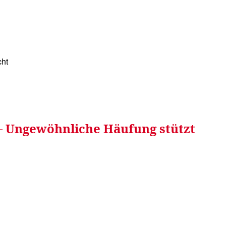
RRETEI&
WEIN&
SPONSORED&
WERBEN AUF
cht
– Ungewöhnliche Häufung stützt