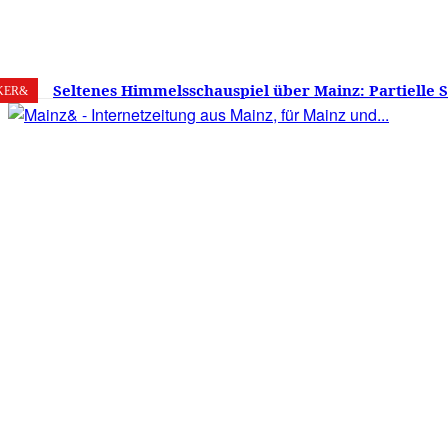
6. August 2026
Mainz
C
26.2
Seltenes Himmelsschauspiel über Mainz: Partielle 
KER&
am 12. August 2026 – Sonne zu etwa 88 Prozent verd