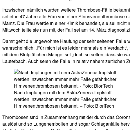
Inzwischen nämlich wurden weitere Thrombose-Fälle bekannt, d
sei eine 47 Jahre alte Frau von einer Sinusvenenthrombose n
Mainz. Die Frau werde in einer Klinik behandelt, sie sei nicht
Mittwoch teilte sie nun mit, der Fall sei am 14. März diagnos
Damit geht die ungewohnte Häufung der sehr seltenen Fälle 
wahrscheinlich: „Für mich ist es leider mehr als ein Verdacht“,
mit dem Blutplättchen-Mangel sei „doch so selten, dass sie wa
Lauterbach. Auch seien die Fälle in relativ nahem zeitlichen
Nach Impfungen mit dem AstraZeneca-Impfstoff
werden inzwischen immer mehr Fälle gefährlicher
Hirnvenenthrombosen bekannt. – Foto: BionTech
Thrombosen sind in Zusammenhang mit der durch das Coronavi
auslöst und so Lungenembolien und sogar Schlaganfälle her