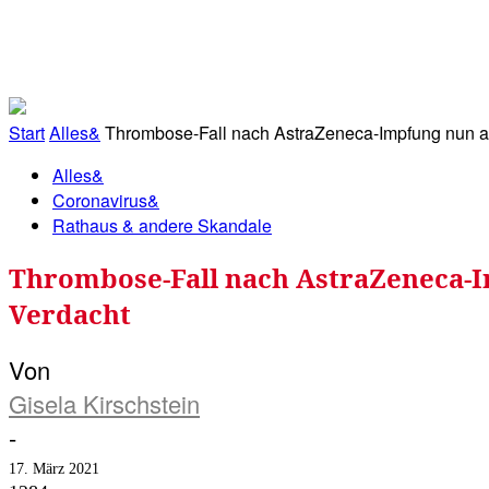
RATHAUS&
ALLES&
MITGLIEDSKONTO
Start
Alles&
Thrombose-Fall nach AstraZeneca-Impfung nun au
Alles&
Coronavirus&
Rathaus & andere Skandale
Thrombose-Fall nach AstraZeneca-I
Verdacht
Von
Gisela Kirschstein
-
17. März 2021