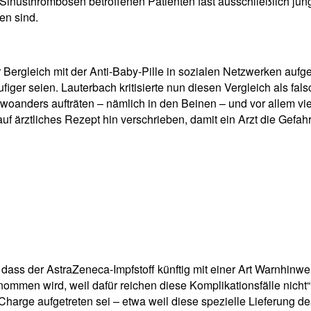
 Sinusthrombosen betroffenen Patienten fast ausschließlich jü
en sind.
rgleich mit der Anti-Baby-Pille in sozialen Netzwerken aufget
er seien. Lauterbach kritisierte nun diesen Vergleich als falsch:
woanders aufträten – nämlich in den Beinen – und vor allem viel
f ärztliches Rezept hin verschrieben, damit ein Arzt die Gefahr
ass der AstraZeneca-Impfstoff künftig mit einer Art Warnhinwei
enommen wird, weil dafür reichen diese Komplikationsfälle nicht
harge aufgetreten sei – etwa weil diese spezielle Lieferung de