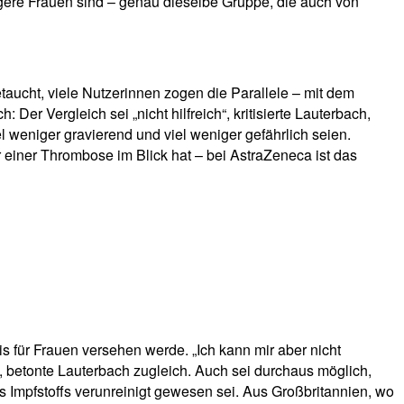
ngere Frauen sind – genau dieselbe Gruppe, die auch von
aucht, viele Nutzerinnen zogen die Parallele – mit dem
 Der Vergleich sei „nicht hilfreich“, kritisierte Lauterbach,
 weniger gravierend und viel weniger gefährlich seien.
 einer Thrombose im Blick hat – bei AstraZeneca ist das
s für Frauen versehen werde. „Ich kann mir aber nicht
“, betonte Lauterbach zugleich. Auch sei durchaus möglich,
s Impfstoffs verunreinigt gewesen sei. Aus Großbritannien, wo