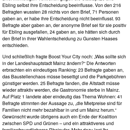
Ebling selbst ihre Entscheidung beeinflusse. Von den 216
Befragten wussten 28 nichts von dem Brief, 71 Personen
gaben an, er habe ihre Entscheidung nicht beeinflusst. 93
Befragte aber gaben an, der anonyme Brief sei für sie positiv
für Ebling ausgefallen, 24 gaben an, sie hätten sich durch
den Brief in ihrer Wahlentscheidung zu Gunsten Haases
entschieden.
Und schließlich fragte Boost Your City noch: „Was sollte sich
in der Landeshauptstadt Mainz ändern?“ Die Antworten
erbrachten ein eindeutiges Ranking: 23 Befragte gaben an,
das Baustellenchaos müsse beseitigt und die Parkgebühren
günstiger werden. 25 Befragte fanden, die Altstadt müsse
wieder attraktiv werden, die Gastronomie sterbe in Mainz.
Auf Platz 1 landete aber eindeutig das Thema Wohnen: 41
Befragte stimmten der Aussage zu, „die Mietpreise sind für
Familien nicht mehr bezahlbar in und um Mainz herum.“
Gewünscht wurde übrigens auch ein Ende der Koalition
zwischen SPD und Grünen – und ein attraktiveres und
familienfreundlicheres Rheinufer. Mehr dazu lest Ihr