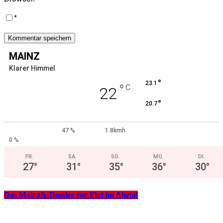
*
MAINZ
Klarer Himmel
°
23.1
°
C
22
°
20.7
47 %
1.8kmh
0 %
FR.
SA.
SO.
MO.
DI.
27
°
31
°
35
°
36
°
30
°
Das Mainz&-Dossier zur Flut im Ahrtal