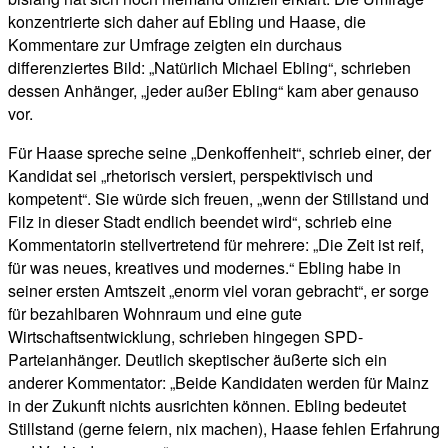
konzentrierte sich daher auf Ebling und Haase, die
Kommentare zur Umfrage zeigten ein durchaus
differenziertes Bild: „Natürlich Michael Ebling“, schrieben
dessen Anhänger, „jeder außer Ebling“ kam aber genauso
vor.
Für Haase spreche seine „Denkoffenheit“, schrieb einer, der
Kandidat sei „rhetorisch versiert, perspektivisch und
kompetent“. Sie würde sich freuen, „
wenn der Stillstand und
Filz in dieser Stadt endlich beendet wird“, schrieb eine
Kommentatorin stellvertretend für mehrere: „Die Zeit ist reif,
für was neues, kreatives und modernes.“ Ebling habe in
seiner ersten Amtszeit „enorm viel voran gebracht“, er sorge
für bezahlbaren Wohnraum und eine gute
Wirtschaftsentwicklung, schrieben hingegen SPD-
Parteianhänger.
Deutlich skeptischer äußerte sich ein
anderer Kommentator:
„Beide Kandidaten werden für Mainz
in der Zukunft nichts ausrichten können. Ebling bedeutet
Stillstand (gerne feiern, nix machen), Haase fehlen Erfahrung