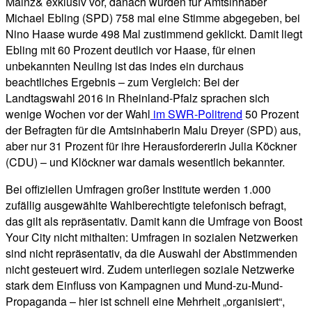
Mainz& exklusiv vor, danach wurden für Amtsinhaber
Michael Ebling (SPD) 758 mal eine Stimme abgegeben, bei
Nino Haase wurde 498 Mal zustimmend geklickt. Damit liegt
Ebling mit 60 Prozent deutlich vor Haase, für einen
unbekannten Neuling ist das indes ein durchaus
beachtliches Ergebnis – zum Vergleich: Bei der
Landtagswahl 2016 in Rheinland-Pfalz sprachen sich
wenige Wochen vor der Wahl
im SWR-Politrend
50 Prozent
der Befragten für die Amtsinhaberin Malu Dreyer (SPD) aus,
aber nur 31 Prozent für ihre Herausfordererin Julia Köckner
(CDU) – und Klöckner war damals wesentlich bekannter.
Bei offiziellen Umfragen großer Institute werden 1.000
zufällig ausgewählte Wahlberechtigte telefonisch befragt,
das gilt als repräsentativ. Damit kann die Umfrage von Boost
Your City nicht mithalten: Umfragen in sozialen Netzwerken
sind nicht repräsentativ, da die Auswahl der Abstimmenden
nicht gesteuert wird. Zudem unterliegen soziale Netzwerke
stark dem Einfluss von Kampagnen und Mund-zu-Mund-
Propaganda – hier ist schnell eine Mehrheit „organisiert“,