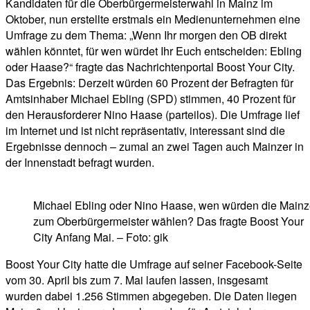
Kandidaten für die Oberbürgermeisterwahl in Mainz im
Oktober, nun erstellte erstmals ein Medienunternehmen eine
Umfrage zu dem Thema: „Wenn Ihr morgen den OB direkt
wählen könntet, für wen würdet Ihr Euch entscheiden: Ebling
oder Haase?“ fragte das Nachrichtenportal Boost Your City.
Das Ergebnis: Derzeit würden 60 Prozent der Befragten für
Amtsinhaber Michael Ebling (SPD) stimmen, 40 Prozent für
den Herausforderer Nino Haase (parteilos). Die Umfrage lief
im Internet und ist nicht repräsentativ, interessant sind die
Ergebnisse dennoch – zumal an zwei Tagen auch Mainzer in
der Innenstadt befragt wurden.
Michael Ebling oder Nino Haase, wen würden die Mainz
zum Oberbürgermeister wählen? Das fragte Boost Your
City Anfang Mai. – Foto: gik
Boost Your City hatte die Umfrage auf seiner Facebook-Seite
vom 30. April bis zum 7. Mai laufen lassen, insgesamt
wurden dabei 1.256 Stimmen abgegeben. Die Daten liegen