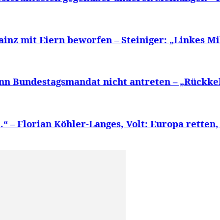
ainz mit Eiern beworfen – Steiniger: „Linkes Mi
n Bundestagsmandat nicht antreten – „Rückkehr
“ – Florian Köhler-Langes, Volt: Europa retten