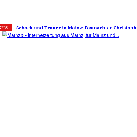
6. August 2026
Mainz
C
22.7
Schock und Trauer in Mainz: Fastnachter Christoph
KER&
60 Jahren gestorben – Was ist die Fastnacht ohne…?