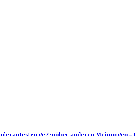
WISSEN&
VERKEHR&
FLUT AHRTAL&
NA
tolerantesten gegenüber anderen Meinungen – 