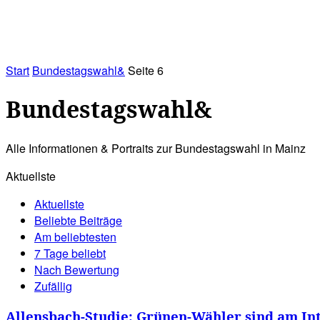
RATHAUS&
ALLES&
MITGLIEDSKONTO
Start
Bundestagswahl&
Seite 6
Bundestagswahl&
Alle Informationen & Portraits zur Bundestagswahl in Mainz
Aktuellste
Aktuellste
Beliebte Beiträge
Am beliebtesten
7 Tage beliebt
Nach Bewertung
Zufällig
Allensbach-Studie: Grünen-Wähler sind am In