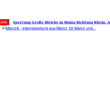
7. August 2026
Mainz
C
25.6
Sperrung Große Bleiche in Mainz Richtung Rhein: 
KER&
verwirrt, Mainzer stinksauer – Haben die Mainzer 
gestimmt?