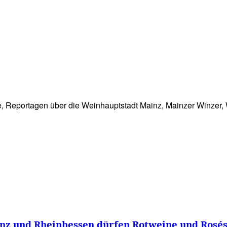
WISSEN&
VERKEHR&
FLUT AHRTAL&
NA
, Reportagen über die Weinhauptstadt Mainz, Mainzer Winzer, 
inz und Rheinhessen dürfen Rotweine und Rosés 