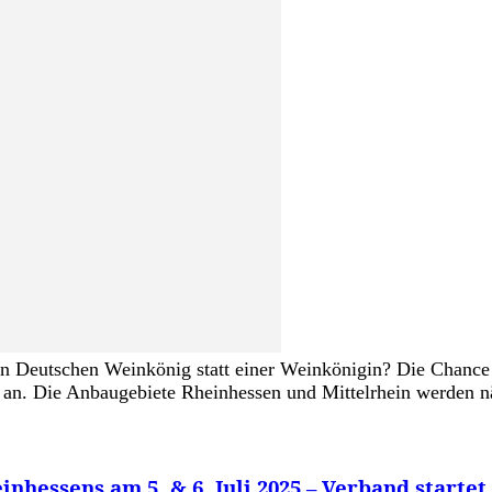
en Deutschen Weinkönig statt einer Weinkönigin? Die Chance i
an. Die Anbaugebiete Rheinhessen und Mittelrhein werden nä
essens am 5. & 6. Juli 2025 – Verband startet 