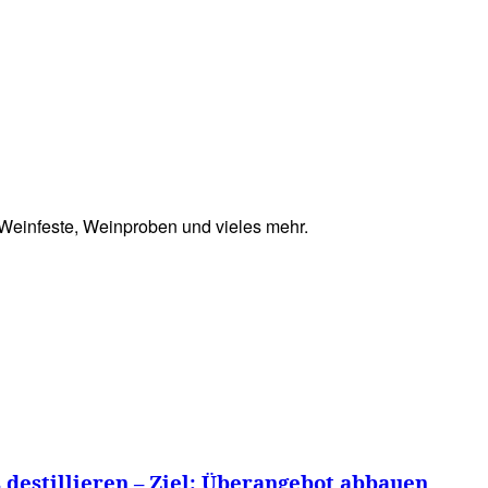
RRETEI&
WEIN&
SPONSORED&
WERBEN AUF
Weinfeste, Weinproben und vieles mehr.
destillieren – Ziel: Überangebot abbauen