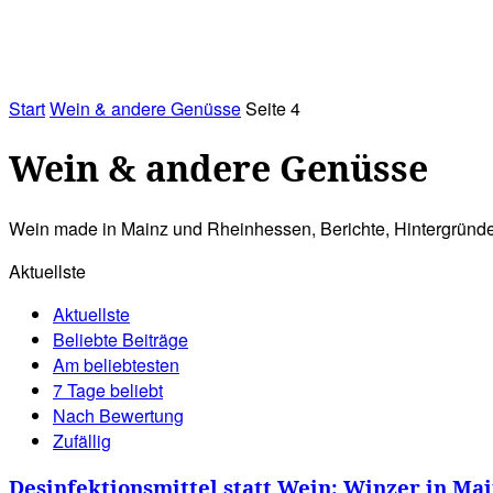
RATHAUS&
ALLES&
MITGLIEDSKONTO
Start
Wein & andere Genüsse
Seite 4
Wein & andere Genüsse
Wein made in Mainz und Rheinhessen, Berichte, Hintergründe
Aktuellste
Aktuellste
Beliebte Beiträge
Am beliebtesten
7 Tage beliebt
Nach Bewertung
Zufällig
Desinfektionsmittel statt Wein: Winzer in Ma