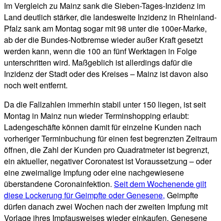
Im Vergleich zu Mainz sank die Sieben-Tages-Inzidenz im
Land deutlich stärker, die landesweite Inzidenz in Rheinland-
Pfalz sank am Montag sogar mit 98 unter die 100er-Marke,
ab der die Bundes-Notbremse wieder außer Kraft gesetzt
werden kann, wenn die 100 an fünf Werktagen in Folge
unterschritten wird. Maßgeblich ist allerdings dafür die
Inzidenz der Stadt oder des Kreises – Mainz ist davon also
noch weit entfernt.
Da die Fallzahlen immerhin stabil unter 150 liegen, ist seit
Montag in Mainz nun wieder Terminshopping erlaubt:
Ladengeschäfte können damit für einzelne Kunden nach
vorheriger Terminbuchung für einen fest begrenzten Zeitraum
öffnen, die Zahl der Kunden pro Quadratmeter ist begrenzt,
ein aktueller, negativer Coronatest ist Voraussetzung – oder
eine zweimalige Impfung oder eine nachgewiesene
überstandene Coronainfektion.
Seit dem Wochenende gilt
diese Lockerung für Geimpfte oder Genesene,
Geimpfte
dürfen danach zwei Wochen nach der zweiten Impfung mit
Vorlage ihres Impfausweises wieder einkaufen, Genesene