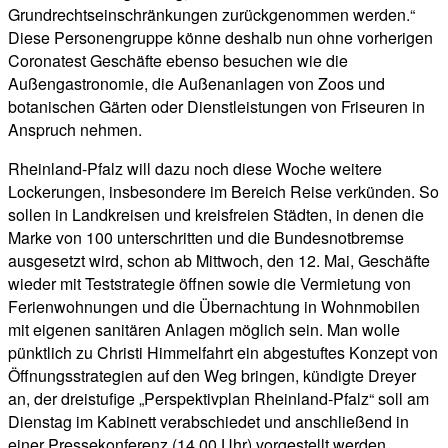
Grundrechtseinschränkungen zurückgenommen werden.“
Diese Personengruppe könne deshalb nun ohne vorherigen
Coronatest Geschäfte ebenso besuchen wie die
Außengastronomie, die Außenanlagen von Zoos und
botanischen Gärten oder Dienstleistungen von Friseuren in
Anspruch nehmen.
Rheinland-Pfalz will dazu noch diese Woche weitere
Lockerungen, insbesondere im Bereich Reise verkünden. So
sollen in Landkreisen und kreisfreien Städten, in denen die
Marke von 100 unterschritten und die Bundesnotbremse
ausgesetzt wird, schon ab Mittwoch, den 12. Mai, Geschäfte
wieder mit Teststrategie öffnen sowie die Vermietung von
Ferienwohnungen und die Übernachtung in Wohnmobilen
mit eigenen sanitären Anlagen möglich sein. Man wolle
pünktlich zu Christi Himmelfahrt ein abgestuftes Konzept von
Öffnungsstrategien auf den Weg bringen, kündigte Dreyer
an, der dreistufige „Perspektivplan Rheinland-Pfalz“ soll am
Dienstag im Kabinett verabschiedet und anschließend in
einer Pressekonferenz (14.00 Uhr) vorgestellt werden.