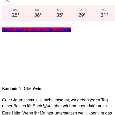
7 %
SA.
SO.
MO.
DI.
MI.
25
°
36
°
35
°
29
°
31
°
Das Mainz&-Dossier zur Flut im Ahrtal
Kauf mir ’n Glas Wein!
Guter Journalismus ist nicht umsonst, wir geben jeden Tag
unser Bestes für Euch 💻🚙- aber wir brauchen dafür auch
Eure Hilfe: Wenn Ihr Mainz& unterstützen wollt, könnt Ihr das