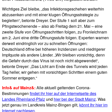
Wichtiges Ziel bleibe, „das Infektionsgeschehen weiterhin
abzusenken und mit einer klugen Öffnungsstrategie zu
begleiten“, betonte Dreyer. Der Stufe 1 soll aber zum
Pfingstwochenende – also ab Freitag dem 21. Mai – eine
zweite Stufe von Öffnungsschritten folgen, zu Fronleichnam
am 2. Juni eine dritte Öffnungsstufe folgen. Experten warnen
derweil eindringlich vor zu schnellen Öffnungen:
Deutschland öffne bei höheren Inzidenzen und niedrigerer
Impfquote als andere Länder. „Wir bleiben vorsichtig, denn
die Gefahr durch das Virus ist noch nicht abgewendet“,
betonte Dreyer: „Das Licht am Ende des Tunnels wird jeden
Tag heller, wir gehen mit vorsichtigen Schritten einem guten
Sommer entgegen.“
Info& auf Mainz&:
Alle aktuell geltenden Corona-
Bestimmungen
findet ihr hier auf der Internetseite des
Landes Rheinland-Pfalz
und
hier bei der Stadt Mainz
. Was
jetzt genau im Landkreis Mainz-Bingen gilt,
könnt Ihr hier im
Internet nachlesen
.