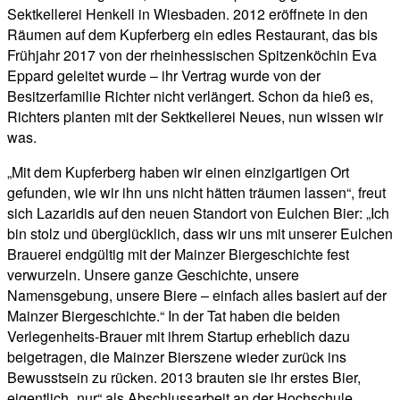
Sektkellerei Henkell in Wiesbaden. 2012 eröffnete in den
Räumen auf dem Kupferberg ein edles Restaurant, das bis
Frühjahr 2017 von der rheinhessischen Spitzenköchin Eva
Eppard geleitet wurde – ihr Vertrag wurde von der
Besitzerfamilie Richter nicht verlängert. Schon da hieß es,
Richters planten mit der Sektkellerei Neues, nun wissen wir
was.
„Mit dem Kupferberg haben wir einen einzigartigen Ort
gefunden, wie wir ihn uns nicht hätten träumen lassen“, freut
sich Lazaridis auf den neuen Standort von Eulchen Bier: „Ich
bin stolz und überglücklich, dass wir uns mit unserer Eulchen
Brauerei endgültig mit der Mainzer Biergeschichte fest
verwurzeln. Unsere ganze Geschichte, unsere
Namensgebung, unsere Biere – einfach alles basiert auf der
Mainzer Biergeschichte.“ In der Tat haben die beiden
Verlegenheits-Brauer mit ihrem Startup erheblich dazu
beigetragen, die Mainzer Bierszene wieder zurück ins
Bewusstsein zu rücken. 2013 brauten sie ihr erstes Bier,
eigentlich „nur“ als Abschlussarbeit an der Hochschule