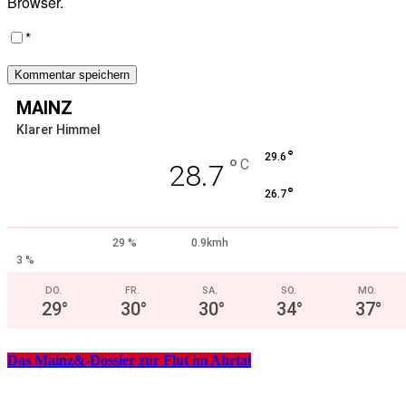
Browser.
*
MAINZ
Klarer Himmel
°
29.6
°
C
28.7
°
26.7
29 %
0.9kmh
3 %
DO.
FR.
SA.
SO.
MO.
29
°
30
°
30
°
34
°
37
°
Das Mainz&-Dossier zur Flut im Ahrtal