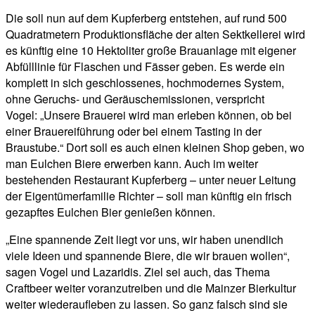
Die soll nun auf dem Kupferberg entstehen, auf rund 500
Quadratmetern Produktionsfläche der alten Sektkellerei wird
es künftig eine 10 Hektoliter große Brauanlage mit eigener
Abfülllinie für Flaschen und Fässer geben. Es werde ein
komplett in sich geschlossenes, hochmodernes System,
ohne Geruchs- und Geräuschemissionen, verspricht
Vogel: „Unsere Brauerei wird man erleben können, ob bei
einer Brauereiführung oder bei einem Tasting in der
Braustube.“ Dort soll es auch einen kleinen Shop geben, wo
man Eulchen Biere erwerben kann. Auch im weiter
bestehenden Restaurant Kupferberg – unter neuer Leitung
der Eigentümerfamilie Richter – soll man künftig ein frisch
gezapftes Eulchen Bier genießen können.
„Eine spannende Zeit liegt vor uns, wir haben unendlich
viele Ideen und spannende Biere, die wir brauen wollen“,
sagen Vogel und Lazaridis. Ziel sei auch, das Thema
Craftbeer weiter voranzutreiben und die Mainzer Bierkultur
weiter wiederaufleben zu lassen. So ganz falsch sind sie