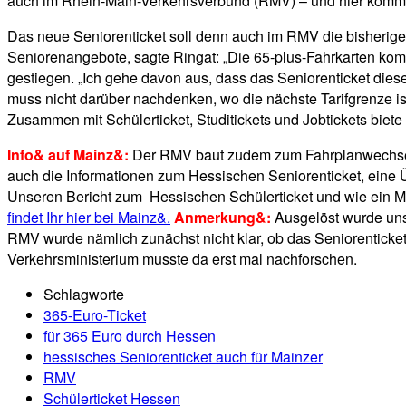
auch im Rhein-Main-Verkehrsverbund (RMV) – und hier kommt 
Das neue Seniorenticket soll denn auch im RMV die bisherigen
Seniorenangebote, sagte Ringat: „Die 65-plus-Fahrkarten ko
gestiegen. „Ich gehe davon aus, dass das Seniorenticket diese 
muss nicht darüber nachdenken, wo die nächste Tarifgrenze ist
Zusammen mit Schülerticket, Studitickets und Jobtickets biet
Info& auf Mainz&:
Der RMV baut zudem zum Fahrplanwechse
auch die Informationen zum Hessischen Seniorenticket, eine Üb
Unseren Bericht zum Hessischen Schülerticket und wie ein Mai
findet Ihr hier bei Mainz&.
Anmerkung&:
Ausgelöst wurde uns
RMV wurde nämlich zunächst nicht klar, ob das Seniorenticket
Verkehrsministerium musste da erst mal nachforschen.
Schlagworte
365-Euro-Ticket
für 365 Euro durch Hessen
hessisches Seniorenticket auch für Mainzer
RMV
Schülerticket Hessen