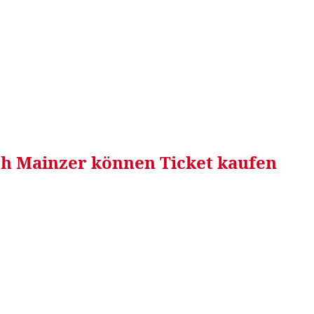
RRETEI&
WEIN&
SPONSORED&
WERBEN AUF
Auch Mainzer können Ticket kaufen