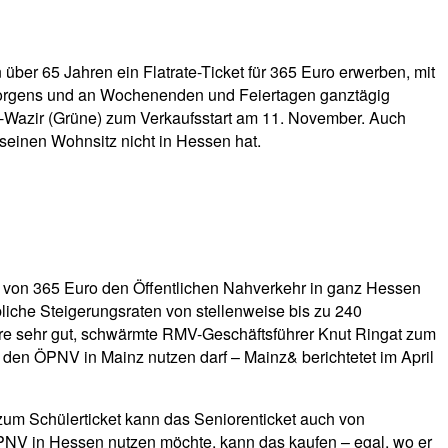
ber 65 Jahren ein Flatrate-Ticket für 365 Euro erwerben, mit
morgens und an Wochenenden und Feiertagen ganztägig
 Al-Wazir (Grüne) zum Verkaufsstart am 11. November. Auch
seinen Wohnsitz nicht in Hessen hat.
s von 365 Euro den Öffentlichen Nahverkehr in ganz Hessen
iche Steigerungsraten von stellenweise bis zu 240
ere sehr gut, schwärmte RMV-Geschäftsführer Knut Ringat zum
 den ÖPNV in Mainz nutzen darf – Mainz& berichtetet im April
zum Schülerticket kann das Seniorenticket auch von
PNV in Hessen nutzen möchte, kann das kaufen – egal, wo er