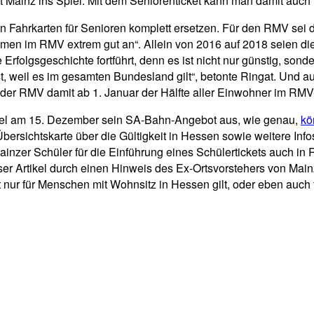
Mainz ins Spiel: Mit dem Seniorenticket kann man damit auch
 Fahrkarten für Senioren komplett ersetzen. Für den RMV sei da
mmen im RMV extrem gut an“. Allein von 2016 auf 2018 seien d
Erfolgsgeschichte fortführt, denn es ist nicht nur günstig, sond
, weil es im gesamten Bundesland gilt“, betonte Ringat. Und au
e der RMV damit ab 1. Januar der Hälfte aller Einwohner im RM
l am 15. Dezember sein SA-Bahn-Angebot aus, wie genau,
kö
ersichtskarte über die Gültigkeit in Hessen sowie weitere Info
nzer Schüler für die Einführung eines Schülertickets auch in R
er Artikel durch einen Hinweis des Ex-Ortsvorstehers von Mainz
 nur für Menschen mit Wohnsitz in Hessen gilt, oder eben auch