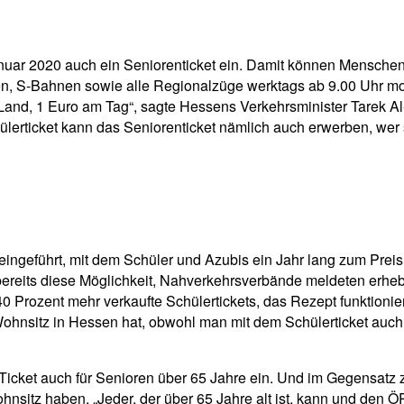
pp
Email
Drucken
uar 2020 auch ein Seniorenticket ein. Damit können Menschen ü
en, S-Bahnen sowie alle Regionalzüge werktags ab 9.00 Uhr 
 ein Land, 1 Euro am Tag“, sagte Hessens Verkehrsminister Tarek
lerticket kann das Seniorenticket nämlich auch erwerben, wer 
eingeführt, mit dem Schüler und Azubis ein Jahr lang zum Prei
reits diese Möglichkeit, Nahverkehrsverbände meldeten erhebl
0 Prozent mehr verkaufte Schülertickets, das Rezept funktioni
Wohnsitz in Hessen hat, obwohl man mit dem Schülerticket auch
icket auch für Senioren über 65 Jahre ein. Und im Gegensatz 
itz haben. „Jeder, der über 65 Jahre alt ist, kann und den Ö