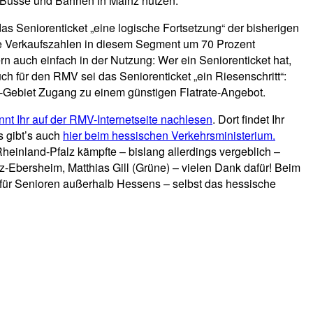
 Busse und Bahnen in Mainz nutzen.
s Seniorenticket „eine logische Fortsetzung“ der bisherigen
ie Verkaufszahlen in diesem Segment um 70 Prozent
ern auch einfach in der Nutzung: Wer ein Seniorenticket hat,
ch für den RMV sei das Seniorenticket „ein Riesenschritt“:
V-Gebiet Zugang zu einem günstigen Flatrate-Angebot.
nnt Ihr auf der RMV-Internetseite nachlesen
. Dort findet Ihr
s gibt’s auch
hier beim hessischen Verkehrsministerium.
heinland-Pfalz kämpfte – bislang allerdings vergeblich –
-Ebersheim, Matthias Gill (Grüne) – vielen Dank dafür! Beim
 für Senioren außerhalb Hessens – selbst das hessische