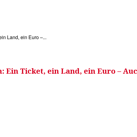
WISSEN&
VERKEHR&
FLUT AHRTAL&
NA
ein Land, ein Euro –...
n: Ein Ticket, ein Land, ein Euro – 