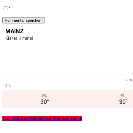
*
MAINZ
Klarer Himmel
39 %
0 %
DO.
FR.
30
°
30
°
Das Mainz&-Dossier zur Flut im Ahrtal