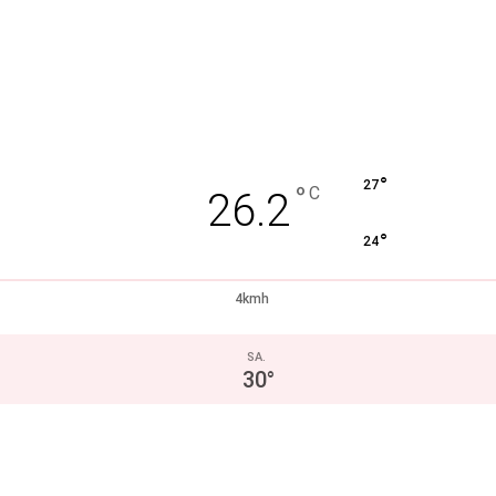
°
27
°
C
26.2
°
24
4kmh
SA.
30
°