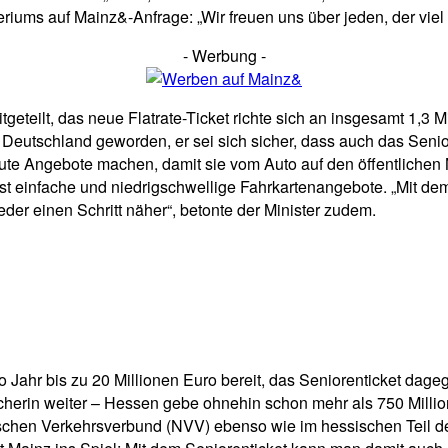
riums auf Mainz&-Anfrage: „Wir freuen uns über jeden, der viel
- Werbung -
eteilt, das neue Flatrate-Ticket richte sich an insgesamt 1,3 
nz Deutschland geworden, er sei sich sicher, dass auch das Sen
e Angebote machen, damit sie vom Auto auf den öffentlichen 
 einfache und niedrigschwellige Fahrkartenangebote. „Mit dem
der einen Schritt näher“, betonte der Minister zudem.
o Jahr bis zu 20 Millionen Euro bereit, das Seniorenticket da
precherin weiter – Hessen gebe ohnehin schon mehr als 750 Mill
sischen Verkehrsverbund (NVV) ebenso wie im hessischen Teil 