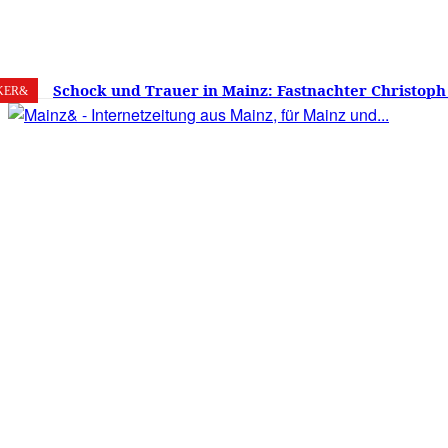
6. August 2026
Mainz
C
26.2
Schock und Trauer in Mainz: Fastnachter Christoph
KER&
60 Jahren gestorben – Was ist die Fastnacht ohne…?