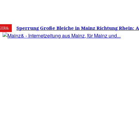
7. August 2026
Mainz
C
28.4
Sperrung Große Bleiche in Mainz Richtung Rhein: 
KER&
verwirrt, Mainzer stinksauer – Haben die Mainzer 
gestimmt?