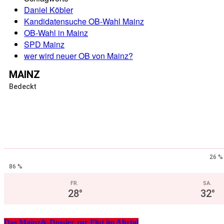
Daniel Köbler
Kandidatensuche OB-Wahl Mainz
OB-Wahl in Mainz
SPD Mainz
wer wird neuer OB von Mainz?
MAINZ
Bedeckt
26 %
86 %
FR.
SA.
28
°
32
°
Das Mainz&-Dossier zur Flut im Ahrtal