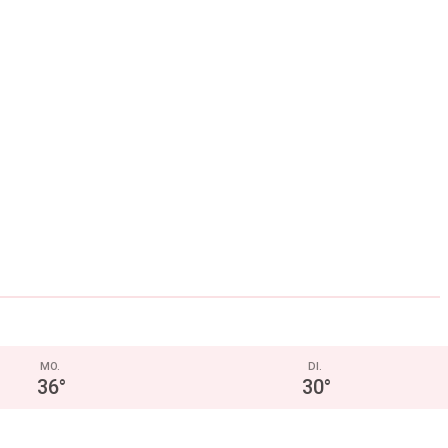
MO.
DI.
36
°
30
°