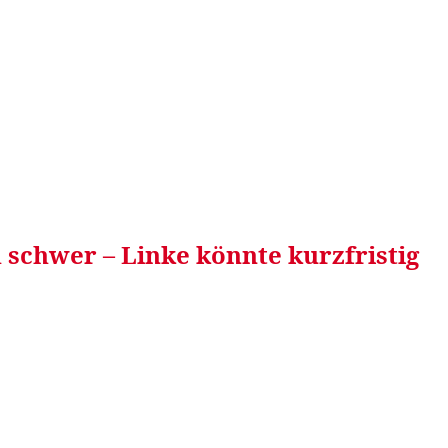
RRETEI&
WEIN&
SPONSORED&
WERBEN AUF
 schwer – Linke könnte kurzfristig