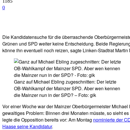
1185
0
Facebook
Twitter
Telegram
WhatsA
Die Kandidatensuche für die überraschende Oberbürgermeisterw
Grünen und SPD weiter keine Entscheidung. Beide Regierungspa
könne ihn eventuell noch reizen, sagte Linken-Stadtrat Martin
Ganz auf Michael Ebling zugeschnitten: Der letzte
OB-Wahlkampf der Mainzer SPD. Aber wen kennen
die Mainzer nun in der SPD? – Foto: gik
Vor einer Woche war der Mainzer Oberbürgermeister Michael
gewaltiges Problem: Binnen drei Monaten müsste, so sieht e
legte die Opposition bereits vor: Am Montag
nominierte der C
Haase seine Kandidatur
.