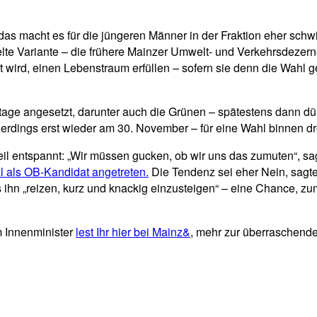
 das macht es für die jüngeren Männer in der Fraktion eher schw
lte Variante – die frühere Mainzer Umwelt- und Verkehrsdezer
wird, einen Lebenstraum erfüllen – sofern sie denn die Wahl 
itage angesetzt, darunter auch die Grünen – spätestens dann d
lerdings erst wieder am 30. November – für eine Wahl binnen dr
eil entspannt: „Wir müssen gucken, ob wir uns das zumuten“, s
 als OB-Kandidat angetreten.
Die Tendenz sei eher Nein, sagte 
 ihn „reizen, kurz und knackig einzusteigen“ – eine Chance, zu
m Innenminister
lest Ihr hier bei Mainz&
, mehr zur überraschen