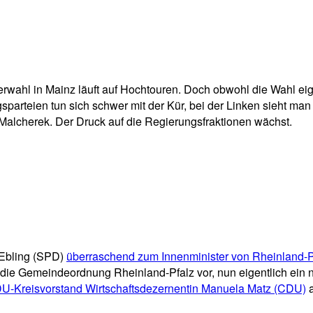
pp
Email
Drucken
ahl in Mainz läuft auf Hochtouren. Doch obwohl die Wahl eigen
rteien tun sich schwer mit der Kür, bei der Linken sieht man 
 Malcherek. Der Druck auf die Regierungsfraktionen wächst.
 Ebling (SPD)
überraschend zum Innenminister von Rheinland-P
s die Gemeindeordnung Rheinland-Pfalz vor, nun eigentlich ei
DU-Kreisvorstand Wirtschaftsdezernentin Manuela Matz (CDU)
a