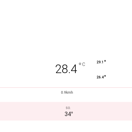
°
29.1
°
C
28.4
°
26.4
0.9kmh
SO.
34
°