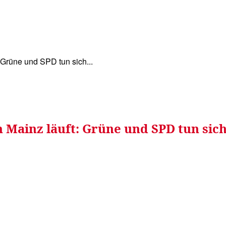
WISSEN&
VERKEHR&
FLUT AHRTAL&
NA
 Grüne und SPD tun sich...
Mainz läuft: Grüne und SPD tun sich