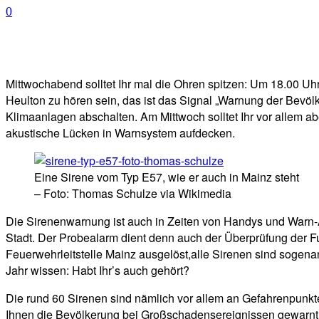
0
Facebook
Twitter
Telegram
WhatsA
Mittwochabend solltet Ihr mal die Ohren spitzen: Um 18.00 Uh
Heulton zu hören sein, das ist das Signal „Warnung der Bevölk
Klimaanlagen abschalten. Am Mittwoch solltet Ihr vor allem aber
akustische Lücken in Warnsystem aufdecken.
Eine Sirene vom Typ E57, wie er auch in Mainz steht
– Foto: Thomas Schulze via Wikimedia
Die Sirenenwarnung ist auch in Zeiten von Handys und Warn-Ap
Stadt. Der Probealarm dient denn auch der Überprüfung der Fu
Feuerwehrleitstelle Mainz ausgelöst,alle Sirenen sind sogena
Jahr wissen: Habt Ihr’s auch gehört?
Die rund 60 Sirenen sind nämlich vor allem an Gefahrenpunkten
Ihnen die Bevölkerung bei Großschadensereignissen gewarnt w