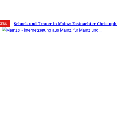
6. August 2026
Mainz
C
20.8
Schock und Trauer in Mainz: Fastnachter Christoph
KER&
60 Jahren gestorben – Was ist die Fastnacht ohne…?