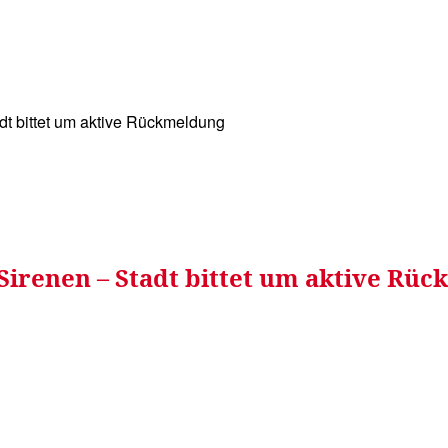
WISSEN&
VERKEHR&
FLUT AHRTAL&
NA
dt bittet um aktive Rückmeldung
Sirenen – Stadt bittet um aktive Rü