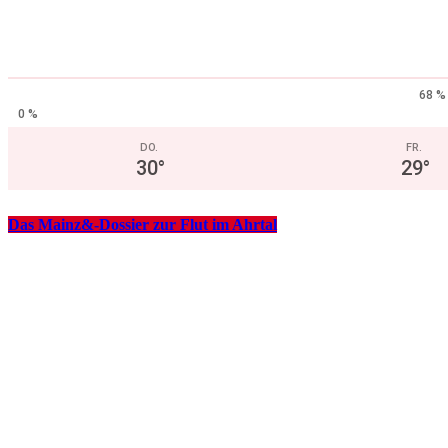
68 %
0 %
DO.
FR.
30
°
29
°
Das Mainz&-Dossier zur Flut im Ahrtal