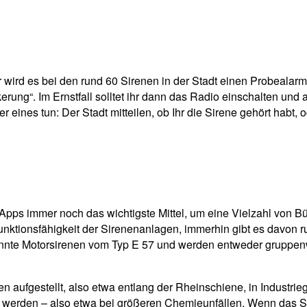
pp
Email
Drucken
r wird es bei den rund 60 Sirenen in der Stadt einen Probealar
erung“. Im Ernstfall solltet ihr dann das Radio einschalten un
 eines tun: Der Stadt mitteilen, ob Ihr die Sirene gehört habt, o
ps immer noch das wichtigste Mittel, um eine Vielzahl von Bür
nktionsfähigkeit der Sirenenanlagen, immerhin gibt es davon r
nnte Motorsirenen vom Typ E 57 und werden entweder gruppenweis
 aufgestellt, also etwa entlang der Rheinschiene, in Industrieg
erden – also etwa bei größeren Chemieunfällen. Wenn das Signa