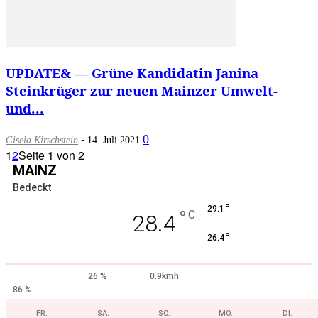
UPDATE& — Grüne Kandidatin Janina
Steinkrüger zur neuen Mainzer Umwelt-
und...
-
0
Gisela Kirschstein
14. Juli 2021
1
2
Seite 1 von 2
MAINZ
Bedeckt
°
29.1
°
C
28.4
°
26.4
26 %
0.9kmh
86 %
FR.
SA.
SO.
MO.
DI.