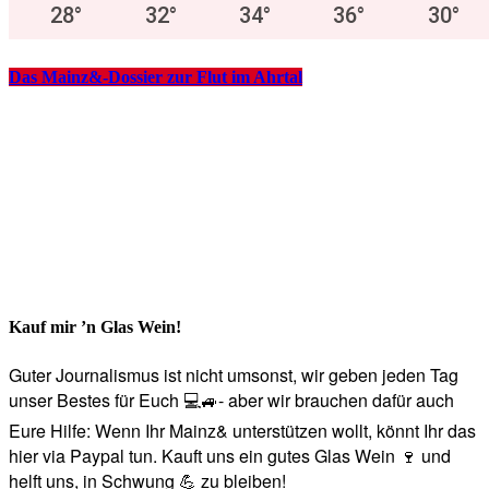
28
°
32
°
34
°
36
°
30
°
Das Mainz&-Dossier zur Flut im Ahrtal
Kauf mir ’n Glas Wein!
Guter Journalismus ist nicht umsonst, wir geben jeden Tag
unser Bestes für Euch 💻🚙- aber wir brauchen dafür auch
Eure Hilfe: Wenn Ihr Mainz& unterstützen wollt, könnt Ihr das
hier via Paypal tun. Kauft uns ein gutes Glas Wein 🍷 und
helft uns, in Schwung 💪 zu bleiben!