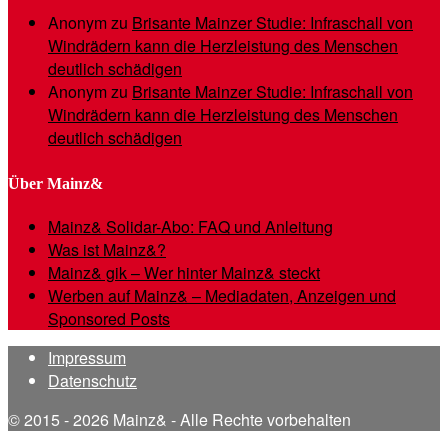
Anonym
zu
Brisante Mainzer Studie: Infraschall von
Windrädern kann die Herzleistung des Menschen
deutlich schädigen
Anonym
zu
Brisante Mainzer Studie: Infraschall von
Windrädern kann die Herzleistung des Menschen
deutlich schädigen
Über Mainz&
Mainz& Solidar-Abo: FAQ und Anleitung
Was ist Mainz&?
Mainz& gik – Wer hinter Mainz& steckt
Werben auf Mainz& – Mediadaten, Anzeigen und
Sponsored Posts
Impressum
Datenschutz
© 2015 - 2026 Mainz& - Alle Rechte vorbehalten