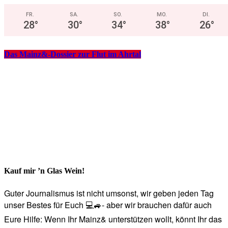
FR.
SA.
SO.
MO.
DI.
28
°
30
°
34
°
38
°
26
°
Das Mainz&-Dossier zur Flut im Ahrtal
Kauf mir ’n Glas Wein!
Guter Journalismus ist nicht umsonst, wir geben jeden Tag
unser Bestes für Euch 💻🚙- aber wir brauchen dafür auch
Eure Hilfe: Wenn Ihr Mainz& unterstützen wollt, könnt Ihr das