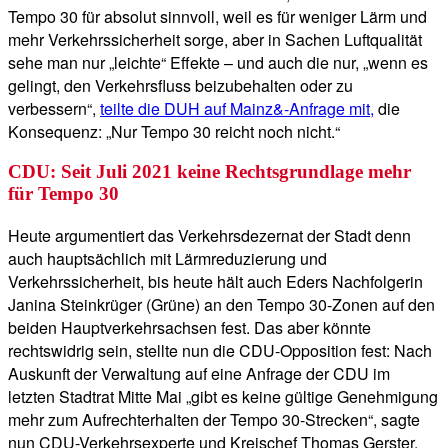
Tempo 30 für absolut sinnvoll, weil es für weniger Lärm und
mehr Verkehrssicherheit sorge, aber in Sachen Luftqualität
sehe man nur „leichte“ Effekte – und auch die nur, „wenn es
gelingt, den Verkehrsfluss beizubehalten oder zu
verbessern“,
teilte die DUH auf Mainz&-Anfrage mit,
die
Konsequenz: „Nur Tempo 30 reicht noch nicht.“
CDU: Seit Juli 2021 keine Rechtsgrundlage mehr
für Tempo 30
Heute argumentiert das Verkehrsdezernat der Stadt denn
auch hauptsächlich mit Lärmreduzierung und
Verkehrssicherheit, bis heute hält auch Eders Nachfolgerin
Janina Steinkrüger (Grüne) an den Tempo 30-Zonen auf den
beiden Hauptverkehrsachsen fest. Das aber könnte
rechtswidrig sein, stellte nun die CDU-Opposition fest: Nach
Auskunft der Verwaltung auf eine Anfrage der CDU im
letzten Stadtrat Mitte Mai „gibt es keine gültige Genehmigung
mehr zum Aufrechterhalten der Tempo 30-Strecken“, sagte
nun CDU-Verkehrsexperte und Kreischef Thomas Gerster.