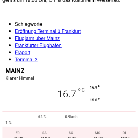
Schlagworte
Eröffnung Terminal 3 Frankfurt
Fluglärm über Mainz
Frankfurter Flughafen
Fraport
Terminal 3
MAINZ
Klarer Himmel
°
16.9
°
C
16.7
°
15.8
62 %
0.9kmh
1 %
FR.
SA.
SO.
MO.
DI.