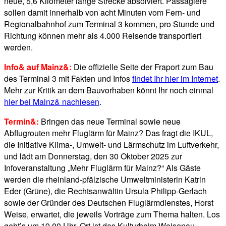
neue, 5,6 Kilometer lange Strecke absolviert. Passagiere
sollen damit innerhalb von acht Minuten vom Fern- und
Regionalbahnhof zum Terminal 3 kommen, pro Stunde und
Richtung können mehr als 4.000 Reisende transportiert
werden.
Info& auf Mainz&:
Die offizielle Seite der Fraport zum Bau
des Terminal 3 mit Fakten und Infos
findet Ihr hier im Internet
.
Mehr zur Kritik an dem Bauvorhaben könnt Ihr noch einmal
hier bei Mainz& nachlesen
.
Termin&:
Bringen das neue Terminal sowie neue
Abflugrouten mehr Fluglärm für Mainz? Das fragt die IKUL,
die Initiative Klima-, Umwelt- und Lärmschutz im Luftverkehr,
und lädt am Donnerstag, den 30 Oktober 2025 zur
Infoveranstaltung „Mehr Fluglärm für Mainz?“ Als Gäste
werden die rheinland-pfälzische Umweltministerin Katrin
Eder (Grüne), die Rechtsanwältin Ursula Philipp-Gerlach
sowie der Gründer des Deutschen Fluglärmdienstes, Horst
Weise, erwartet, die jeweils Vorträge zum Thema halten. Los
geht’s um 19.00 Uhr, Ort ist das Kulturheim Weisenau.