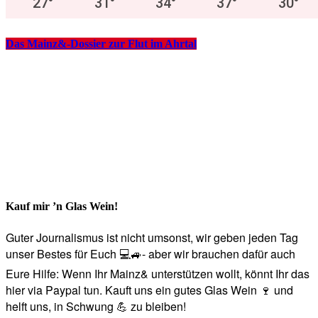
27
°
31
°
34
°
37
°
30
°
Das Mainz&-Dossier zur Flut im Ahrtal
Kauf mir ’n Glas Wein!
Guter Journalismus ist nicht umsonst, wir geben jeden Tag
unser Bestes für Euch 💻🚙- aber wir brauchen dafür auch
Eure Hilfe: Wenn Ihr Mainz& unterstützen wollt, könnt Ihr das
hier via Paypal tun. Kauft uns ein gutes Glas Wein 🍷 und
helft uns, in Schwung 💪 zu bleiben!