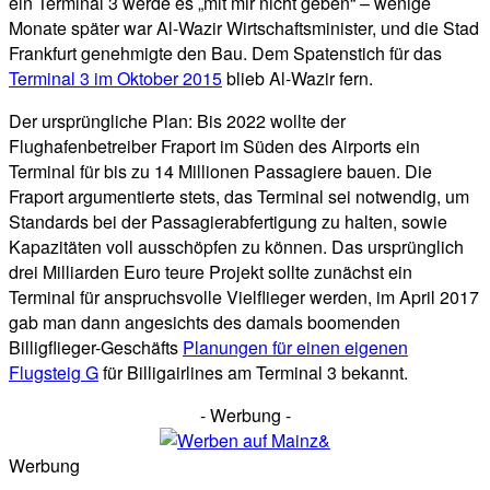
ein Terminal 3 werde es „mit mir nicht geben“ – wenige
Monate später war Al-Wazir Wirtschaftsminister, und die Stad
Frankfurt genehmigte den Bau. Dem Spatenstich für das
Terminal 3 im Oktober 2015
blieb Al-Wazir fern.
Der ursprüngliche Plan: Bis 2022 wollte der
Flughafenbetreiber Fraport im Süden des Airports ein
Terminal für bis zu 14 Millionen Passagiere bauen. Die
Fraport argumentierte stets, das Terminal sei notwendig, um
Standards bei der Passagierabfertigung zu halten, sowie
Kapazitäten voll ausschöpfen zu können. Das ursprünglich
drei Milliarden Euro teure Projekt sollte zunächst ein
Terminal für anspruchsvolle Vielflieger werden, im April 2017
gab man dann angesichts des damals boomenden
Billigflieger-Geschäfts
Planungen für einen eigenen
Flugsteig G
für Billigairlines am Terminal 3 bekannt.
- Werbung -
Werbung