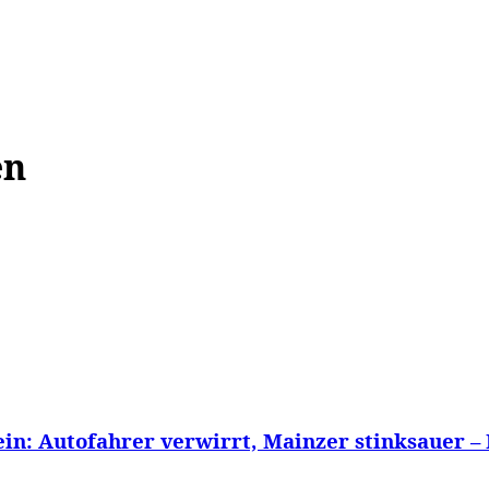
WISSEN&
VERKEHR&
FLUT AHRTAL&
NA
en
in: Autofahrer verwirrt, Mainzer stinksauer –