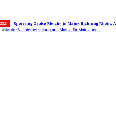
7. August 2026
Mainz
C
24.8
Sperrung Große Bleiche in Mainz Richtung Rhein: 
KER&
verwirrt, Mainzer stinksauer – Haben die Mainzer 
gestimmt?