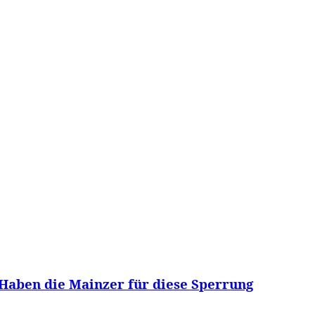
RRETEI&
WEIN&
SPONSORED&
WERBEN AUF
 Haben die Mainzer für diese Sperrung