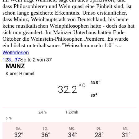
dass Philosophieren und Wein quasi eine Einheit sind, ist
schon lange gesicherte Erkenntnis. Umso erstaunlicher,
dass Mainz, Weinhauptstadt von Deutschland, bis heute
keine musikalischen Weinphilosophen hatte - doch das hat
sich nun geändert: Im Mainzer Unterhaus hatten Ende
Oktober die Weinstein-Philosophen Premiere. Es wurde
ein höchst unterhaltsames "Weinschmunzeln 1.0" -...
Weiterlesen
1
2
3
...
37
Seite 2 von 37
MAINZ
Klarer Himmel
°
33.5
°
C
32.2
°
30
24 %
1.2kmh
6 %
SA.
SO.
MO.
DI.
MI.
32
°
36
°
34
°
28
°
31
°