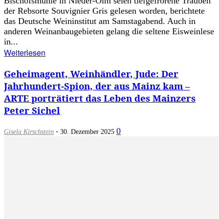
Bischofsmühle in Nieder-Olm seien tiefgefrorene Trauben
der Rebsorte Souvignier Gris gelesen worden, berichtete
das Deutsche Weininstitut am Samstagabend. Auch in
anderen Weinanbaugebieten gelang die seltene Eisweinlese
in...
Weiterlesen
Geheimagent, Weinhändler, Jude: Der
Jahrhundert-Spion, der aus Mainz kam –
ARTE porträtiert das Leben des Mainzers
Peter Sichel
-
0
Gisela Kirschstein
30. Dezember 2025