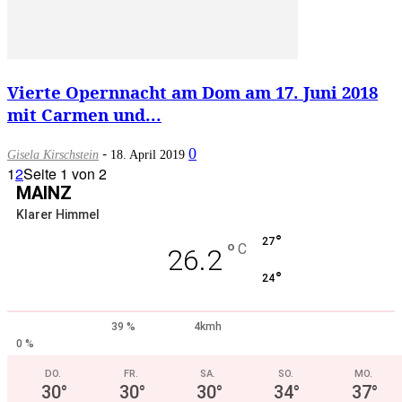
Vierte Opernnacht am Dom am 17. Juni 2018
mit Carmen und...
-
0
Gisela Kirschstein
18. April 2019
1
2
Seite 1 von 2
MAINZ
Klarer Himmel
°
27
°
C
26.2
°
24
39 %
4kmh
0 %
DO.
FR.
SA.
SO.
MO.
30
°
30
°
30
°
34
°
37
°