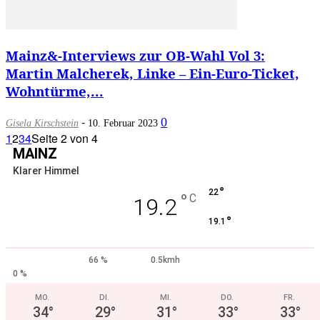
Mainz&-Interviews zur OB-Wahl Vol 3:
Martin Malcherek, Linke – Ein-Euro-Ticket,
Wohntürme,...
-
0
Gisela Kirschstein
10. Februar 2023
1
2
3
4
Seite 2 von 4
MAINZ
Klarer Himmel
°
22
°
C
19.2
°
19.1
66 %
0.5kmh
0 %
MO.
DI.
MI.
DO.
FR.
34
°
29
°
31
°
33
°
33
°