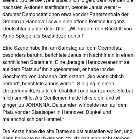
nächsten Aktionen stattfinden“, betonte Janus weiter –
darunter Demonstrationen etwa vor der Parteizentrale der
Grünen in Hannover sowie eine offene Petition für ganz
Deutschland unter dem Titel: „Wir fordern den Rücktritt von
Anne Spiegel als Sozialdezernentin!“
Eine Szene habe ihn am Samstag auf dem Opernplatz
besonders berührt, berichtete Janus im Nachhinein in einem
schriftlichen Statement: Eine „betagte Hannoveranerin“ sei
auf dem Platz auf ihn zugekommen, er habe ihr die
Geschichte von Johanna Orth erzählt. „Sie war sichtlich
berührt“, berichtete Janus weiter: „Sie ging in einen
Drogeriemarkt, kaufte ein Grablicht und kam zurück. Sie bat
mich um Hilfe. Als Gentlemen hakte ich sie ein und wir
gingen zu JOHANNA. Da standen wir beide nun auf dem
Platz vor der Staatsoper in Hannover. Dunkel und
melancholisch der Himmel.“
Die Kerze habe die alte Dame selbst aufstellen wollen, und
dann habe sie noch gesagt: „22, da darf man nicht sterben.