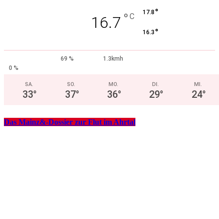
°
17.8
°
C
16.7
°
16.3
69 %
1.3kmh
0 %
SA.
SO.
MO.
DI.
MI.
33
°
37
°
36
°
29
°
24
°
Das Mainz&-Dossier zur Flut im Ahrtal