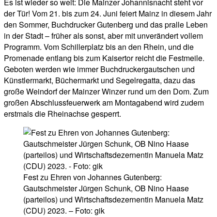
Es ist wieder so weit: Die Mainzer Johannisnacht steht vor
der Tür! Vom 21. bis zum 24. Juni feiert Mainz in diesem Jahr
den Sommer, Buchdrucker Gutenberg und das pralle Leben
in der Stadt – früher als sonst, aber mit unverändert vollem
Programm. Vom Schillerplatz bis an den Rhein, und die
Promenade entlang bis zum Kaisertor reicht die Festmeile.
Geboten werden wie immer Buchdruckergautschen und
Künstlermarkt, Büchermarkt und Segelregatta, dazu das
große Weindorf der Mainzer Winzer rund um den Dom. Zum
großen Abschlussfeuerwerk am Montagabend wird zudem
erstmals die Rheinachse gesperrt.
Fest zu Ehren von Johannes Gutenberg:
Gautschmeister Jürgen Schunk, OB Nino Haase
(parteilos) und Wirtschaftsdezernentin Manuela Matz
(CDU) 2023. – Foto: gik