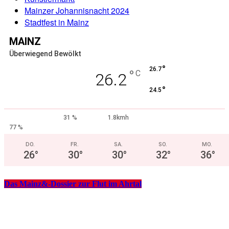
Mainzer Johannisnacht 2024
Stadtfest in Mainz
MAINZ
Überwiegend Bewölkt
°
26.7
°
C
26.2
°
24.5
31 %
1.8kmh
77 %
DO.
FR.
SA.
SO.
MO.
26
°
30
°
30
°
32
°
36
°
Das Mainz&-Dossier zur Flut im Ahrtal