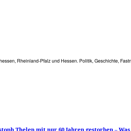
WISSEN&
VERKEHR&
FLUT AHRTAL&
NA
hessen, Rheinland-Pfalz und Hessen. Politik, Geschichte, Fast
toph Thelen mit nur 60 Jahren gestorben – Was 