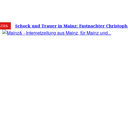
6. August 2026
Mainz
C
24.4
Schock und Trauer in Mainz: Fastnachter Christoph
KER&
60 Jahren gestorben – Was ist die Fastnacht ohne…?