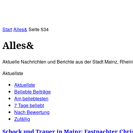
RATHAUS&
ALLES&
MITGLIEDSKONTO
Start
Alles&
Seite 534
Alles&
Aktuelle Nachrichten und Berichte aus der Stadt Mainz, Rhein
Aktuellste
Aktuellste
Beliebte Beiträge
Am beliebtesten
7 Tage beliebt
Nach Bewertung
Zufällig
Schock und Trauer in Mainz: Fastnachter Chris