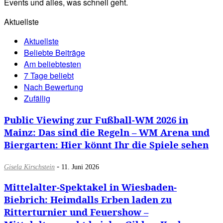
Events und alles, was schnell geht.
Aktuellste
Aktuellste
Beliebte Beiträge
Am beliebtesten
7 Tage beliebt
Nach Bewertung
Zufällig
Public Viewing zur Fußball-WM 2026 in
Mainz: Das sind die Regeln – WM Arena und
Biergarten: Hier könnt Ihr die Spiele sehen
-
Gisela Kirschstein
11. Juni 2026
Mittelalter-Spektakel in Wiesbaden-
Biebrich: Heimdalls Erben laden zu
Ritterturnier und Feuershow –