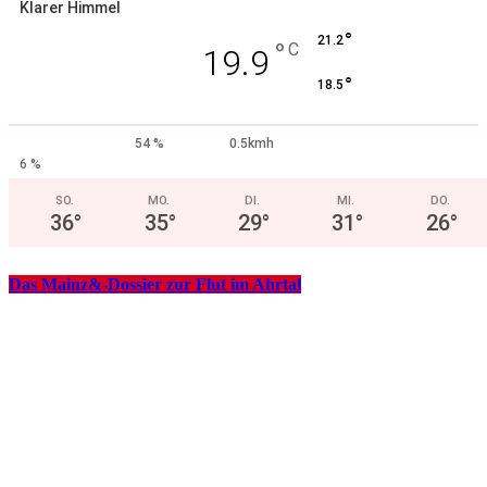
Klarer Himmel
°
21.2
°
C
19.9
°
18.5
54 %
0.5kmh
6 %
SO.
MO.
DI.
MI.
DO.
36
°
35
°
29
°
31
°
26
°
Das Mainz&-Dossier zur Flut im Ahrtal