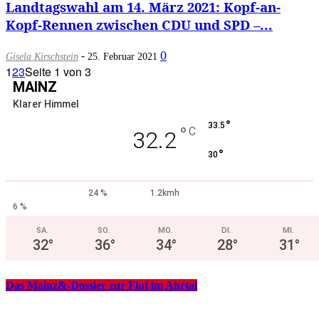
Landtagswahl am 14. März 2021: Kopf-an-
Kopf-Rennen zwischen CDU und SPD –...
-
0
Gisela Kirschstein
25. Februar 2021
1
2
3
Seite 1 von 3
MAINZ
Klarer Himmel
°
33.5
°
C
32.2
°
30
24 %
1.2kmh
6 %
SA.
SO.
MO.
DI.
MI.
32
°
36
°
34
°
28
°
31
°
Das Mainz&-Dossier zur Flut im Ahrtal