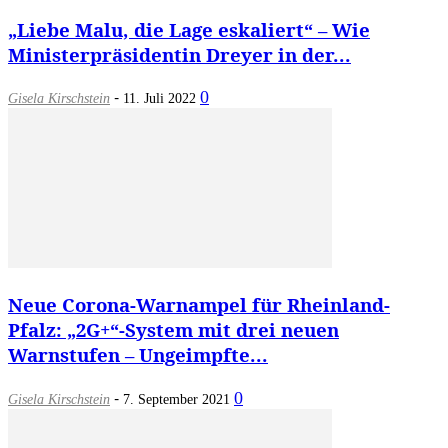
„Liebe Malu, die Lage eskaliert“ – Wie
Ministerpräsidentin Dreyer in der...
-
0
Gisela Kirschstein
11. Juli 2022
Neue Corona-Warnampel für Rheinland-
Pfalz: „2G+“-System mit drei neuen
Warnstufen – Ungeimpfte...
-
0
Gisela Kirschstein
7. September 2021